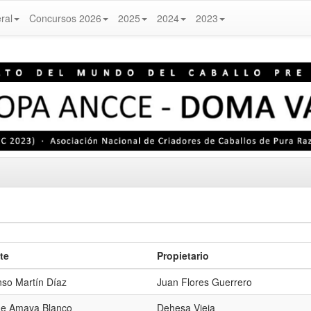
ral
Concursos 2026
2025
2024
2023
te
Propietario
nso Martín Díaz
Juan Flores Guerrero
me Amaya Blanco
Dehesa Vieja