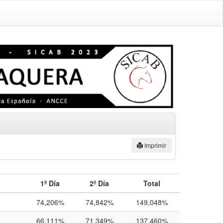
Imprimir
1º Día
2º Día
Total
74,206%
74,842%
149,048%
66,111%
71,349%
137,460%