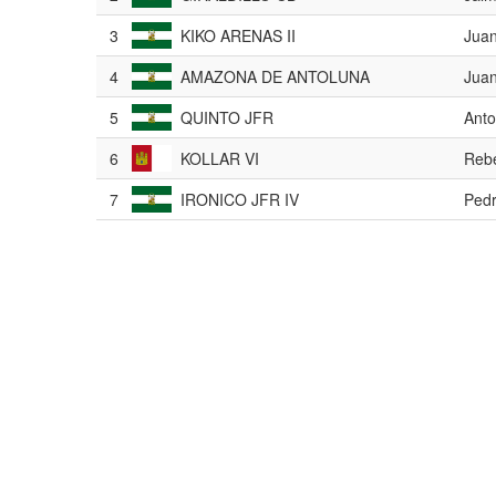
3
KIKO ARENAS II
Juan
4
AMAZONA DE ANTOLUNA
Juan
5
QUINTO JFR
Ant
6
KOLLAR VI
Reb
7
IRONICO JFR IV
Pedr