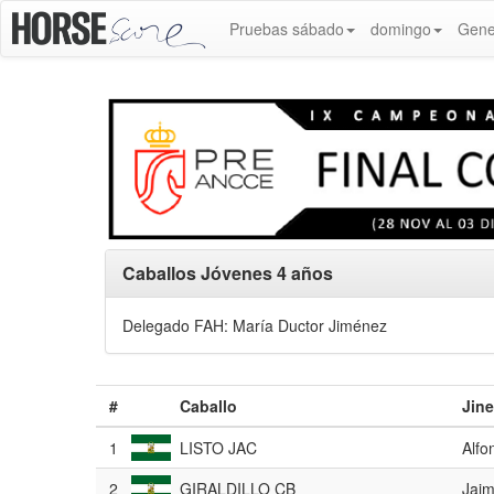
Pruebas sábado
domingo
Gene
Caballos Jóvenes 4 años
Delegado FAH: María Ductor Jiménez
#
Caballo
Jine
1
LISTO JAC
Alfo
2
GIRALDILLO CB
Jai