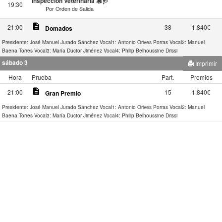
Inspección Veterinaria 🎠🩺
19:30
Por Orden de Salida
description
21:00
38
1.840€
Domados
Presidente: José Manuel Jurado Sánchez
Vocal1: Antonio Orives Porras
Vocal2: Manuel
Baena Torres
Vocal3: María Ductor Jiménez
Vocal4: Philip Belhoussine Drissi
sábado 3
Imprimir
Hora
Prueba
Part.
Premios
description
21:00
15
1.840€
Gran Premio
Presidente: José Manuel Jurado Sánchez
Vocal1: Antonio Orives Porras
Vocal2: Manuel
Baena Torres
Vocal3: María Ductor Jiménez
Vocal4: Philip Belhoussine Drissi