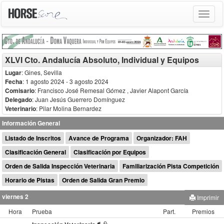
Toggle
navigat
XLVI Cto. Andalucía Absoluto, Individual y Equipos
Lugar
: Gines, Sevilla
Fecha
: 1 agosto 2024
- 3 agosto 2024
Comisario
:
Francisco José Remesal Gómez
Javier Alapont García
Delegado
:
Juan Jesús Guerrero Domínguez
Veterinario
:
Pilar Molina Bernardez
Información General
Listado de Inscritos
Avance de Programa
Organizador: FAH
Clasificación General
Clasificación por Equipos
Orden de Salida Inspección Veterinaria
Familiarización Pista Competición
Horario de Pistas
Orden de Salida Gran Premio
viernes 2
Imprimir
Hora
Prueba
Part.
Premios