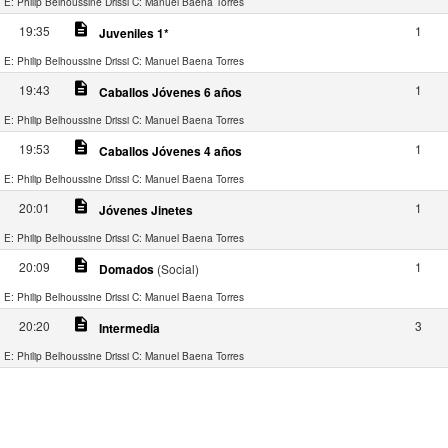
E: Philip Belhoussine Drissi
C: Manuel Baena Torres
description
19:35
1
Juveniles 1*
E: Philip Belhoussine Drissi
C: Manuel Baena Torres
description
19:43
1
Caballos Jóvenes 6 años
E: Philip Belhoussine Drissi
C: Manuel Baena Torres
description
19:53
1
Caballos Jóvenes 4 años
E: Philip Belhoussine Drissi
C: Manuel Baena Torres
description
20:01
1
Jóvenes Jinetes
E: Philip Belhoussine Drissi
C: Manuel Baena Torres
description
20:09
1
Domados
(Social)
E: Philip Belhoussine Drissi
C: Manuel Baena Torres
description
20:20
3
Intermedia
E: Philip Belhoussine Drissi
C: Manuel Baena Torres