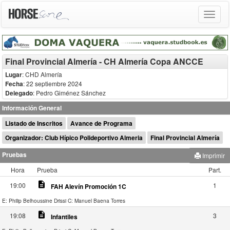
Toggle
navigat
Final Provincial Almería - CH Almería Copa ANCCE
Lugar
: CHD Almería
Fecha
: 22 septiembre 2024
Delegado
:
Pedro Giménez Sánchez
Información General
Listado de Inscritos
Avance de Programa
Organizador: Club Hípico Polideportivo Almeria
Final Provincial Almería
Pruebas
Imprimir
Hora
Prueba
Part.
description
19:00
1
FAH Alevín Promoción 1C
E: Philip Belhoussine Drissi
C: Manuel Baena Torres
description
19:08
3
Infantiles