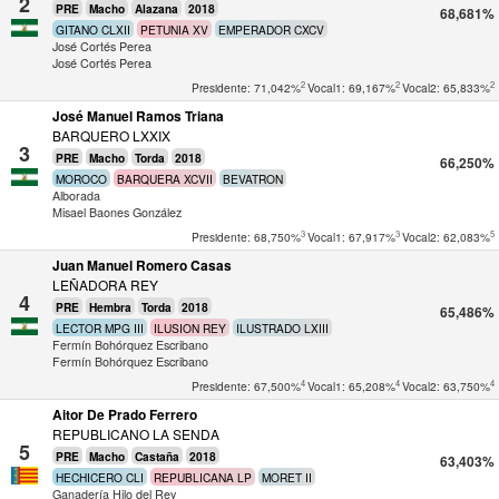
2
PRE
Macho
Alazana
2018
68,681%
GITANO CLXII
PETUNIA XV
EMPERADOR CXCV
José Cortés Perea
José Cortés Perea
2
2
2
Presidente: 71,042%
Vocal1: 69,167%
Vocal2: 65,833%
José Manuel Ramos Triana
BARQUERO LXXIX
3
PRE
Macho
Torda
2018
66,250%
MOROCO
BARQUERA XCVII
BEVATRON
Alborada
Misael Baones González
3
3
5
Presidente: 68,750%
Vocal1: 67,917%
Vocal2: 62,083%
Juan Manuel Romero Casas
LEÑADORA REY
4
PRE
Hembra
Torda
2018
65,486%
LECTOR MPG III
ILUSION REY
ILUSTRADO LXIII
Fermín Bohórquez Escribano
Fermín Bohórquez Escribano
4
4
4
Presidente: 67,500%
Vocal1: 65,208%
Vocal2: 63,750%
Aitor De Prado Ferrero
REPUBLICANO LA SENDA
5
PRE
Macho
Castaña
2018
63,403%
HECHICERO CLI
REPUBLICANA LP
MORET II
Ganadería Hilo del Rey