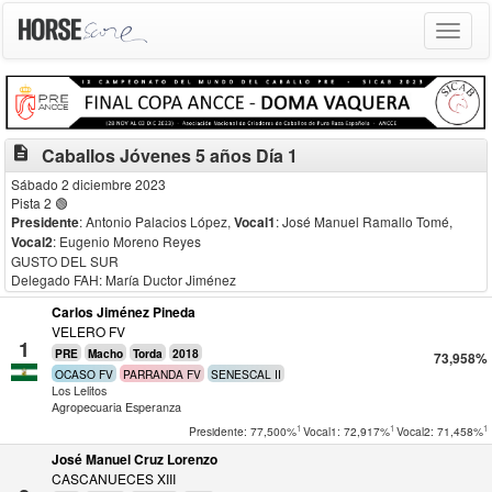
Toggle
navigat
description
Caballos Jóvenes 5 años Día 1
Sábado 2 diciembre 2023
Pista 2 🟢
Presidente
: Antonio Palacios López
,
Vocal1
: José Manuel Ramallo Tomé
,
Vocal2
: Eugenio Moreno Reyes
GUSTO DEL SUR
Delegado FAH: María Ductor Jiménez
Carlos Jiménez Pineda
VELERO FV
1
PRE
Macho
Torda
2018
73,958%
OCASO FV
PARRANDA FV
SENESCAL II
Los Lelitos
Agropecuaria Esperanza
1
1
1
Presidente: 77,500%
Vocal1: 72,917%
Vocal2: 71,458%
José Manuel Cruz Lorenzo
CASCANUECES XIII