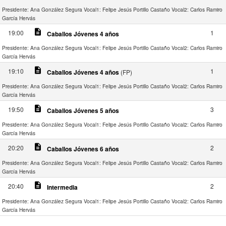
Presidente: Ana González Segura
Vocal1: Felipe Jesús Portillo Castaño
Vocal2: Carlos Ramiro
García Hervás
description
19:00
1
Caballos Jóvenes 4 años
Presidente: Ana González Segura
Vocal1: Felipe Jesús Portillo Castaño
Vocal2: Carlos Ramiro
García Hervás
description
19:10
1
Caballos Jóvenes 4 años
(FP)
Presidente: Ana González Segura
Vocal1: Felipe Jesús Portillo Castaño
Vocal2: Carlos Ramiro
García Hervás
description
19:50
3
Caballos Jóvenes 5 años
Presidente: Ana González Segura
Vocal1: Felipe Jesús Portillo Castaño
Vocal2: Carlos Ramiro
García Hervás
description
20:20
2
Caballos Jóvenes 6 años
Presidente: Ana González Segura
Vocal1: Felipe Jesús Portillo Castaño
Vocal2: Carlos Ramiro
García Hervás
description
20:40
2
Intermedia
Presidente: Ana González Segura
Vocal1: Felipe Jesús Portillo Castaño
Vocal2: Carlos Ramiro
García Hervás