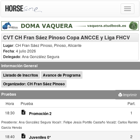
Toggle
navigat
CVT CH Fran Sáez Pinoso Copa ANCCE y Liga FHCV
Lugar
: CH Fran Sáez Pinoso, Pinoso, Alicante
Fecha
: 4 julio 2026
Delegado
:
Ana González Segura
Información General
Listado de Inscritos
Avance de Programa
Organizador: CH Fran Sáez Pinoso
Pruebas
Imprimir
Hora
Prueba
Part.
description
18:30
1
Promoción 2
Presidente: Ana González Segura
Vocal1: Felipe Jesús Portillo Castaño
Vocal2: Carlos Ramiro
García Hervás
description
18:40
2
Juveniles 0*