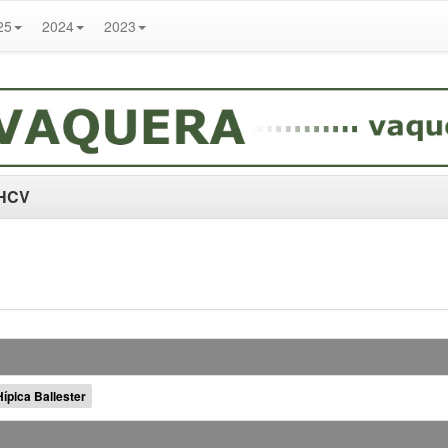
25
2024
2023
FHCV
ípica Ballester