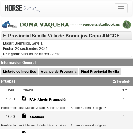
Toggle
navigat
F. Provincial Sevilla Villa de Bormujos Copa ANCCE
Lugar
: Bormujos, Sevilla
Fecha
: 20 septiembre 2024
Delegado
:
Manuel Betanzos García
Información General
Listado de Inscritos
Avance de Programa
Final Provincial Sevilla
Pruebas
Imprimir
Hora
Prueba
Part.
description
18:30
1
FAH Alevín Promoción
Presidente: José Manuel Jurado Sánchez
Vocal1: Andrés Guerra Rodríguez
description
18:40
1
Alevines
Presidente: José Manuel Jurado Sánchez
Vocal1: Andrés Guerra Rodríguez