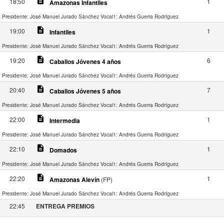
description
18:50
1
Amazonas Infantiles
Presidente: José Manuel Jurado Sánchez
Vocal1: Andrés Guerra Rodríguez
description
19:00
1
Infantiles
Presidente: José Manuel Jurado Sánchez
Vocal1: Andrés Guerra Rodríguez
description
19:20
6
Caballos Jóvenes 4 años
Presidente: José Manuel Jurado Sánchez
Vocal1: Andrés Guerra Rodríguez
description
20:40
7
Caballos Jóvenes 5 años
Presidente: José Manuel Jurado Sánchez
Vocal1: Andrés Guerra Rodríguez
description
22:00
1
Intermedia
Presidente: José Manuel Jurado Sánchez
Vocal1: Andrés Guerra Rodríguez
description
22:10
1
Domados
Presidente: José Manuel Jurado Sánchez
Vocal1: Andrés Guerra Rodríguez
description
22:20
1
Amazonas Alevín
(FP)
Presidente: José Manuel Jurado Sánchez
Vocal1: Andrés Guerra Rodríguez
22:45
ENTREGA PREMIOS