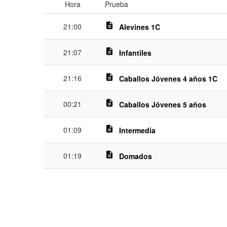
Hora
Prueba
description
21:00
Alevines 1C
description
21:07
Infantiles
description
21:16
Caballos Jóvenes 4 años 1C
description
00:21
Caballos Jóvenes 5 años
description
01:09
Intermedia
description
01:19
Domados