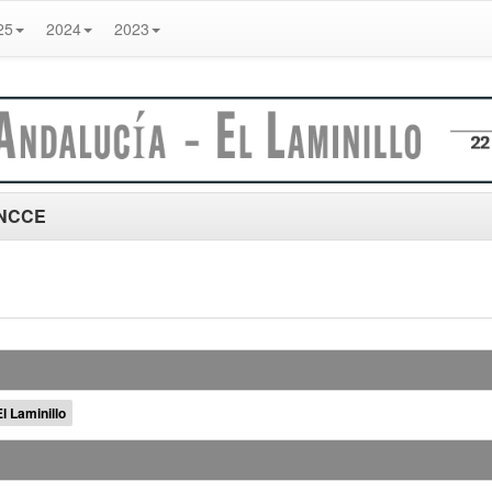
25
2024
2023
 ANCCE
l Laminillo