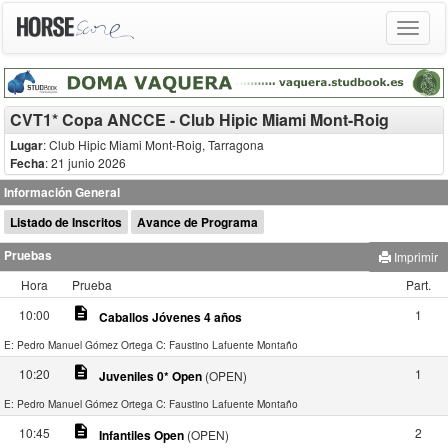
Toggle
navigat
CVT1* Copa ANCCE - Club Hipic Miami Mont-Roig
Lugar
: Club Hipic Miami Mont-Roig, Tarragona
Fecha
: 21 junio 2026
Información General
Listado de Inscritos
Avance de Programa
Pruebas
Imprimir
Hora
Prueba
Part.
description
10:00
1
Caballos Jóvenes 4 años
E: Pedro Manuel Gómez Ortega
C: Faustino Lafuente Montaño
description
10:20
1
Juveniles 0* Open
(OPEN)
E: Pedro Manuel Gómez Ortega
C: Faustino Lafuente Montaño
description
10:45
2
Infantiles Open
(OPEN)