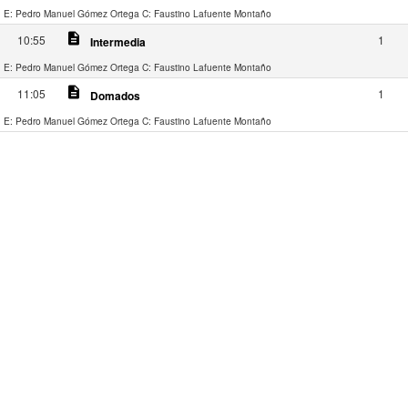
E: Pedro Manuel Gómez Ortega
C: Faustino Lafuente Montaño
description
10:55
1
Intermedia
E: Pedro Manuel Gómez Ortega
C: Faustino Lafuente Montaño
description
11:05
1
Domados
E: Pedro Manuel Gómez Ortega
C: Faustino Lafuente Montaño