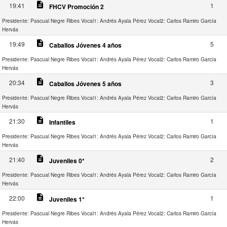
description
19:41
1
FHCV Promoción 2
Presidente: Pascual Negre Ribes
Vocal1: Andrés Ayala Pérez
Vocal2: Carlos Ramiro García
Hervás
description
19:49
5
Caballos Jóvenes 4 años
Presidente: Pascual Negre Ribes
Vocal1: Andrés Ayala Pérez
Vocal2: Carlos Ramiro García
Hervás
description
20:34
3
Caballos Jóvenes 5 años
Presidente: Pascual Negre Ribes
Vocal1: Andrés Ayala Pérez
Vocal2: Carlos Ramiro García
Hervás
description
21:30
1
Infantiles
Presidente: Pascual Negre Ribes
Vocal1: Andrés Ayala Pérez
Vocal2: Carlos Ramiro García
Hervás
description
21:40
2
Juveniles 0*
Presidente: Pascual Negre Ribes
Vocal1: Andrés Ayala Pérez
Vocal2: Carlos Ramiro García
Hervás
description
22:00
1
Juveniles 1*
Presidente: Pascual Negre Ribes
Vocal1: Andrés Ayala Pérez
Vocal2: Carlos Ramiro García
Hervás