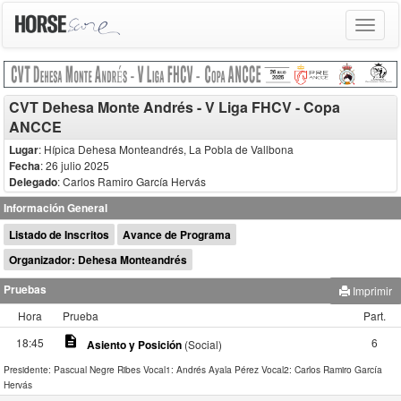
Toggle
navigat
CVT Dehesa Monte Andrés - V Liga FHCV - Copa
ANCCE
Lugar
: Hípica Dehesa Monteandrés, La Pobla de Vallbona
Fecha
: 26 julio 2025
Delegado
:
Carlos Ramiro García Hervás
Información General
Listado de Inscritos
Avance de Programa
Organizador: Dehesa Monteandrés
Pruebas
Imprimir
Hora
Prueba
Part.
description
18:45
6
Asiento y Posición
(Social)
Presidente: Pascual Negre Ribes
Vocal1: Andrés Ayala Pérez
Vocal2: Carlos Ramiro García
Hervás