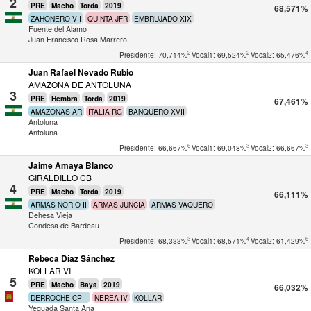
2
PRE
Macho
Torda
2019
68,571%
ZAHONERO VII
QUINTA JFR
EMBRUJADO XIX
Fuente del Alamo
Juan Francisco Rosa Marrero
2
2
4
Presidente: 70,714%
Vocal1: 69,524%
Vocal2: 65,476%
Juan Rafael Nevado Rubio
AMAZONA DE ANTOLUNA
3
PRE
Hembra
Torda
2019
67,461%
AMAZONAS AR
ITALIA RG
BANQUERO XVII
Antoluna
Antoluna
6
3
3
Presidente: 66,667%
Vocal1: 69,048%
Vocal2: 66,667%
Jaime Amaya Blanco
GIRALDILLO CB
4
PRE
Macho
Torda
2019
66,111%
ARMAS NORIO II
ARMAS JUNCIA
ARMAS VAQUERO
Dehesa Vieja
Condesa de Bardeau
3
4
6
Presidente: 68,333%
Vocal1: 68,571%
Vocal2: 61,429%
Rebeca Díaz Sánchez
KOLLAR VI
5
PRE
Macho
Baya
2019
66,032%
DERROCHE CP II
NEREA IV
KOLLAR
Yeguada Santa Ana