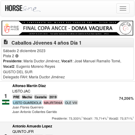
Toggle
navigat
description
Caballos Jóvenes 4 años Día 1
Sábado 2 diciembre 2023
Pista 2 🟢
Presidente
: María Ductor Jiménez
,
Vocal1
: José Manuel Ramallo Tomé
,
Vocal2
: Eugenio Moreno Reyes
GUSTO DEL SUR
Delegado FAH: María Ductor Jiménez
Alfonso Martín Díaz
LISTO JAC
1
PRE
Macho
Castaña
2019
74,206%
LISTO GUARDIOLA
MAURITANIA
OLE VIII
Juan Flores Guerrero
Juan Antonio Collantes Garrido
1
1
1
Presidente: 73,333%
Vocal1: 75,714%
Vocal2: 73,571%
Antonio Amuedo Lopez
QUINTO JFR