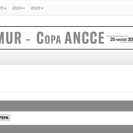
25
2024
2023
IFEPA