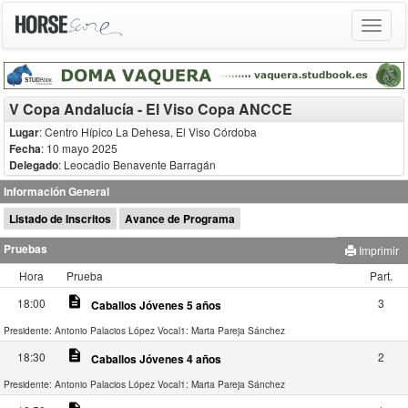
Toggle
navigat
V Copa Andalucía - El Viso Copa ANCCE
Lugar
: Centro Hípico La Dehesa, El Viso Córdoba
Fecha
: 10 mayo 2025
Delegado
:
Leocadio Benavente Barragán
Información General
Listado de Inscritos
Avance de Programa
Pruebas
Imprimir
Hora
Prueba
Part.
description
18:00
3
Caballos Jóvenes 5 años
Presidente: Antonio Palacios López
Vocal1: Marta Pareja Sánchez
description
18:30
2
Caballos Jóvenes 4 años
Presidente: Antonio Palacios López
Vocal1: Marta Pareja Sánchez