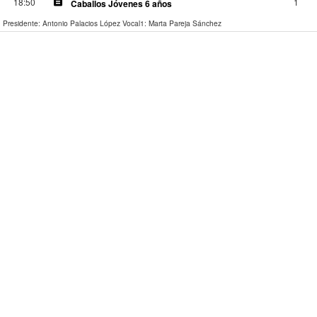
description
18:50
1
Caballos Jóvenes 6 años
Presidente: Antonio Palacios López
Vocal1: Marta Pareja Sánchez