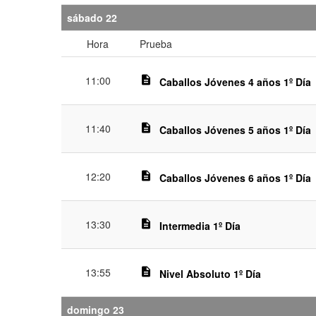
sábado 22
Hora
Prueba
11:00
description
Caballos Jóvenes 4 años 1º Día
11:40
description
Caballos Jóvenes 5 años 1º Día
12:20
description
Caballos Jóvenes 6 años 1º Día
13:30
description
Intermedia 1º Día
13:55
description
Nivel Absoluto 1º Día
domingo 23