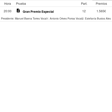
Hora
Prueba
Part.
Premios
description
20:00
12
1.565€
Gran Premio Especial
Presidente: Manuel Baena Torres
Vocal1: Antonio Orives Porras
Vocal2: Estefanía Bustos Ales