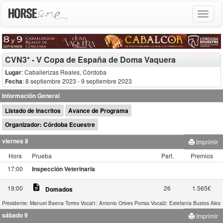
Toggle
navigat
CVN3* - V Copa de España de Doma Vaquera
Lugar
: Caballerizas Reales, Córdoba
Fecha
: 8 septiembre 2023
- 9 septiembre 2023
Información General
Listado de Inscritos
Avance de Programa
Organizador: Córdoba Ecuestre
viernes 8
Imprimir
Hora
Prueba
Part.
Premios
17:00
Inspección Veterinaria
description
19:00
26
1.565€
Domados
Presidente: Manuel Baena Torres
Vocal1: Antonio Orives Porras
Vocal2: Estefanía Bustos Ales
sábado 9
Imprimir