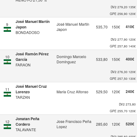
DV2
279,20
135€
GPE
256,90
120€
José Manuel Martín
José Manuel Martín
9
410€
Japon
535,70
150€
Japon
BONDADOSO
DV2
277,90
120€
GPE
257,80
140€
José Ramón Pérez
Domingo Marcelo
10
400€
García
533,80
150€
Domínguez
FARAON
DV2
276,30
120€
GPE
257,50
130€
José Manuel Cruz
11
240€
Lorenzo
María Cruz Alfonso
529,50
120€
TARZAN
DV2
273,80
GPE
255,70
120€
Jonatan Peña
Jose Francisco Peña
12
520€
Cordero
285,60
120€
Lopez
TALAVANTE
DV2
285,60
400€