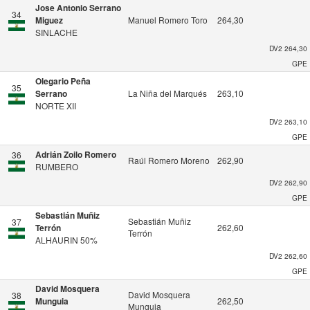
Jose Antonio Serrano
34
Miguez
Manuel Romero Toro
264,30
SINLACHE
DV2
264,30
GPE
Olegario Peña
35
Serrano
La Niña del Marqués
263,10
NORTE XII
DV2
263,10
GPE
Adrián Zoilo Romero
36
Raúl Romero Moreno
262,90
RUMBERO
DV2
262,90
GPE
Sebastián Muñiz
Sebastián Muñiz
37
Terrón
262,60
Terrón
ALHAURIN 50%
DV2
262,60
GPE
David Mosquera
David Mosquera
38
Munguia
262,50
Munguia