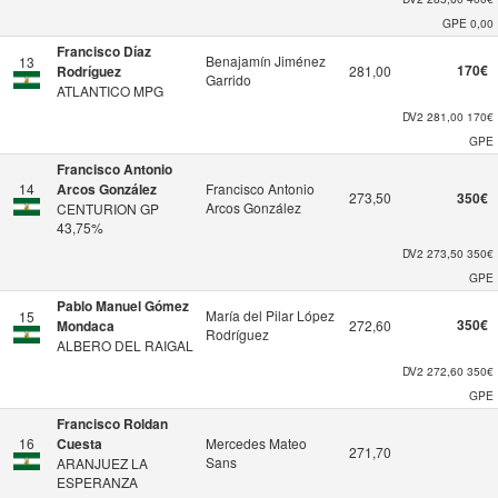
GPE
0,00
Francisco Díaz
Benajamín Jiménez
13
170€
Rodríguez
281,00
Garrido
ATLANTICO MPG
DV2
281,00
170€
GPE
Francisco Antonio
14
Arcos González
Francisco Antonio
273,50
350€
Arcos González
CENTURION GP
43,75%
DV2
273,50
350€
GPE
Pablo Manuel Gómez
María del Pilar López
15
350€
Mondaca
272,60
Rodríguez
ALBERO DEL RAIGAL
DV2
272,60
350€
GPE
Francisco Roldan
16
Cuesta
Mercedes Mateo
271,70
Sans
ARANJUEZ LA
ESPERANZA