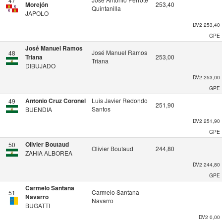
47
Morejón
253,40
Quintanilla
JAPOLO
DV2
253,40
GPE
José Manuel Ramos
José Manuel Ramos
48
Triana
253,00
Triana
DIBUJADO
DV2
253,00
GPE
Antonio Cruz Coronel
Luis Javier Redondo
49
251,90
Santos
BUENDIA
DV2
251,90
GPE
Olivier Boutaud
50
Olivier Boutaud
244,80
ZAHIA ALBOREA
DV2
244,80
GPE
Carmelo Santana
Carmelo Santana
51
Navarro
Navarro
BUGATTI
DV2
0,00