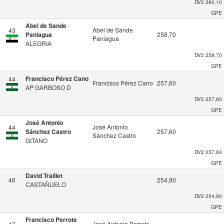
DV2
260,10
GPE
Abel de Sande
Abel de Sande
43
Paniagua
258,70
Paniagua
ALEGRIA
DV2
258,70
GPE
Francisco Pérez Cano
44
Francisco Pérez Cano
257,60
AP GARBOSO D
DV2
257,60
GPE
José Antonio
José Antonio
44
Sánchez Castro
257,60
Sánchez Castro
GITANO
DV2
257,60
GPE
David Traillet
46
254,90
CASTAÑUELO
DV2
254,90
GPE
Francisco Perrote
José Antonio Perrote