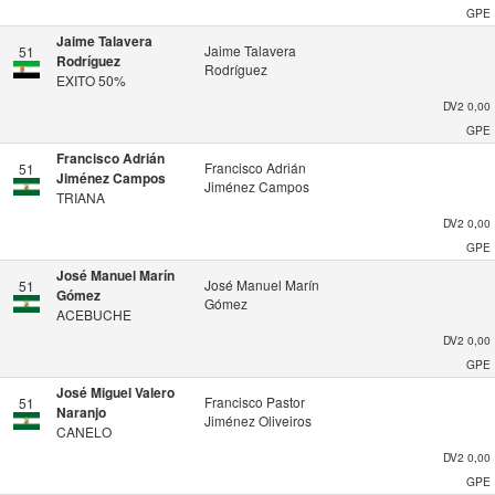
GPE
Jaime Talavera
Jaime Talavera
51
Rodríguez
Rodríguez
EXITO 50%
DV2
0,00
GPE
Francisco Adrián
Francisco Adrián
51
Jiménez Campos
Jiménez Campos
TRIANA
DV2
0,00
GPE
José Manuel Marín
José Manuel Marín
51
Gómez
Gómez
ACEBUCHE
DV2
0,00
GPE
José Miguel Valero
Francisco Pastor
51
Naranjo
Jiménez Oliveiros
CANELO
DV2
0,00
GPE