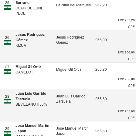
25
Serrano
La Niña del Marqués
267,20
CLAIR DE LUNE
PECE
DV2
267,20
GPE
Jesús Rodríguez
Jesús Rodríguez
26
Gómez
266,90
Gómez
KIZUA
DV2
266,90
GPE
Miguel Gil Ortiz
27
Miguel Gil Ortiz
265,80
CAMELOT
DV2
265,80
GPE
Juan Luis Garrido
Juan Luis Garrido
28
Zarzuela
265,60
Zarzuela
SEVILLANO II 50%
DV2
265,60
GPE
José Manuel Martín
José Manuel Martín
29
Japon
265,50
Japon