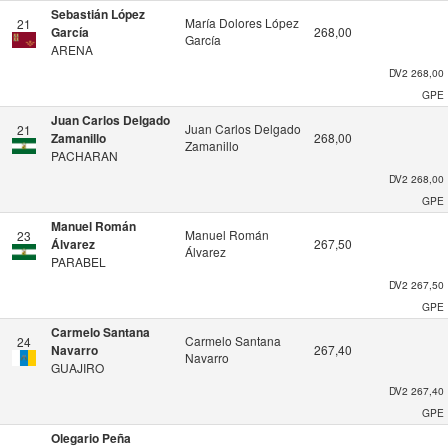
Sebastián López
María Dolores López
21
García
268,00
García
ARENA
DV2
268,00
GPE
Juan Carlos Delgado
Juan Carlos Delgado
21
Zamanillo
268,00
Zamanillo
PACHARAN
DV2
268,00
GPE
Manuel Román
Manuel Román
23
Álvarez
267,50
Álvarez
PARABEL
DV2
267,50
GPE
Carmelo Santana
Carmelo Santana
24
Navarro
267,40
Navarro
GUAJIRO
DV2
267,40
GPE
Olegario Peña