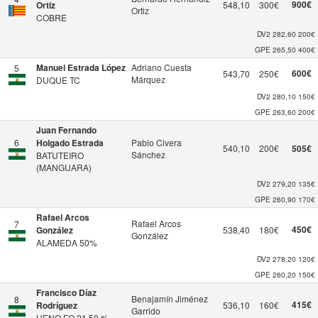
900€
Ortiz
548,10
300€
Ortiz
COBRE
DV2
282,60
200€
GPE
265,50
400€
Manuel Estrada López
Adriano Cuesta
5
600€
543,70
250€
Márquez
DUQUE TC
DV2
280,10
150€
GPE
263,60
200€
Juan Fernando
6
Holgado Estrada
Pablo Civera
540,10
200€
505€
Sánchez
BATUTEIRO
(MANGUARA)
DV2
279,20
135€
GPE
260,90
170€
Rafael Arcos
Rafael Arcos
7
450€
González
538,40
180€
González
ALAMEDA 50%
DV2
278,20
120€
GPE
260,20
150€
Francisco Díaz
Benajamín Jiménez
8
415€
Rodríguez
536,10
160€
Garrido
HENO FO 21,50 %