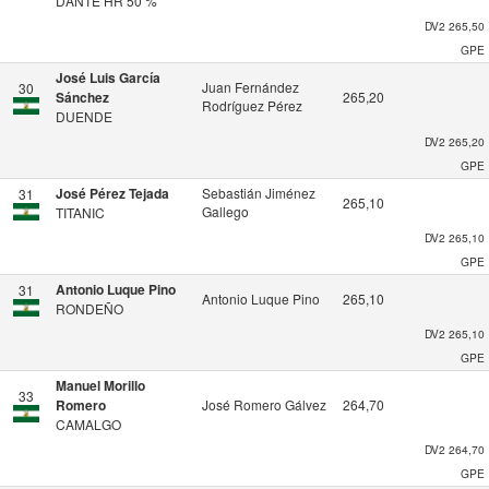
DANTE HR 50 %
DV2
265,50
GPE
José Luis García
Juan Fernández
30
Sánchez
265,20
Rodríguez Pérez
DUENDE
DV2
265,20
GPE
José Pérez Tejada
Sebastián Jiménez
31
265,10
Gallego
TITANIC
DV2
265,10
GPE
Antonio Luque Pino
31
Antonio Luque Pino
265,10
RONDEÑO
DV2
265,10
GPE
Manuel Morillo
33
Romero
José Romero Gálvez
264,70
CAMALGO
DV2
264,70
GPE