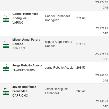
DV2
271,70
GPE
Gabriel Hernández
Gabriel Hernández
17
Rodríguez
271,60
Rodríguez
VARINO
DV2
271,60
GPE
Miguel Ángel Perera
Miguel Ángel Perera
18
Cabaco
271,10
Cabaco
PEÑERO
DV2
271,10
GPE
Jorge Rebollo Acosta
19
Jorge Rebollo Acosta
268,50
FLORERO II 50%
DV2
268,50
GPE
Javier Rodríguez
Javier Rodríguez
20
Fernández
268,40
Fernández
CAPRICHO
DV2
268,40
GPE