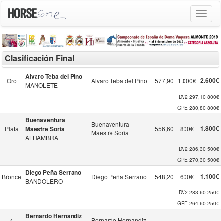
Toggle
navigat
Clasificación Final
Alvaro Teba del Pino
2.600€
Oro
Alvaro Teba del Pino
577,90
1.000€
MANOLETE
DV2
297,10
800€
GPE
280,80
800€
Buenaventura
Buenaventura
1.800€
Plata
Maestre Soria
556,60
800€
Maestre Soria
ALHAMBRA
DV2
286,30
500€
GPE
270,30
500€
Diego Peña Serrano
1.100€
Bronce
Diego Peña Serrano
548,20
600€
BANDOLERO
DV2
283,60
250€
GPE
264,60
250€
Bernardo Hernandiz
Bernardo Hernandiz
4