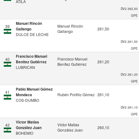
ATILA
DV2
262,50
GPE
Manuel Rincón
Manuel Rincón
39
Gallango
261,50
Gallango
DULCE DE LECHE
DV2
261,50
GPE
Francisco Manuel
Francisco Manuel
40
Benítez Gutiérrez
261,20
Benítez Gutiérrez
LUBRICAN
DV2
261,20
GPE
Pablo Manuel Gómez
41
Mondaca
Rubén Portillo Gómez
261,10
COS-DUMBO
DV2
261,10
GPE
Víctor Matías
Víctor Matías
42
González Juan
260,10
González Juan
BOHEMIO