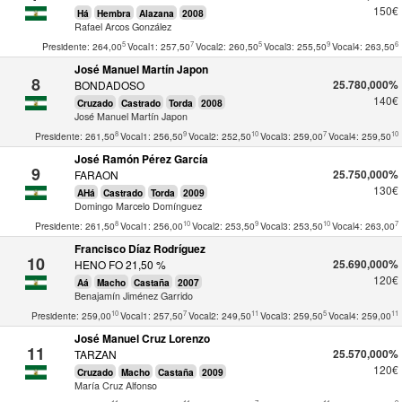
150€
Há
Hembra
Alazana
2008
Rafael Arcos González
5
7
5
9
6
Presidente: 264,00
Vocal1: 257,50
Vocal2: 260,50
Vocal3: 255,50
Vocal4: 263,50
José Manuel Martín Japon
8
25.780,000%
BONDADOSO
140€
Cruzado
Castrado
Torda
2008
José Manuel Martín Japon
8
9
10
7
10
Presidente: 261,50
Vocal1: 256,50
Vocal2: 252,50
Vocal3: 259,00
Vocal4: 259,50
José Ramón Pérez García
9
25.750,000%
FARAON
130€
AHá
Castrado
Torda
2009
Domingo Marcelo Domínguez
8
10
9
10
7
Presidente: 261,50
Vocal1: 256,00
Vocal2: 253,50
Vocal3: 253,50
Vocal4: 263,00
Francisco Díaz Rodríguez
10
25.690,000%
HENO FO 21,50 %
120€
Aá
Macho
Castaña
2007
Benajamín Jiménez Garrido
10
7
11
5
11
Presidente: 259,00
Vocal1: 257,50
Vocal2: 249,50
Vocal3: 259,50
Vocal4: 259,00
José Manuel Cruz Lorenzo
11
25.570,000%
TARZAN
120€
Cruzado
Macho
Castaña
2009
María Cruz Alfonso