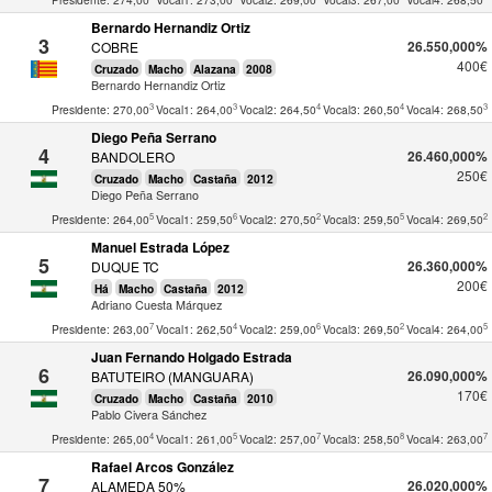
Bernardo Hernandiz Ortiz
3
26.550,000%
COBRE
400€
Cruzado
Macho
Alazana
2008
Bernardo Hernandiz Ortiz
3
3
4
4
3
Presidente: 270,00
Vocal1: 264,00
Vocal2: 264,50
Vocal3: 260,50
Vocal4: 268,50
Diego Peña Serrano
4
26.460,000%
BANDOLERO
250€
Cruzado
Macho
Castaña
2012
Diego Peña Serrano
5
6
2
5
2
Presidente: 264,00
Vocal1: 259,50
Vocal2: 270,50
Vocal3: 259,50
Vocal4: 269,50
Manuel Estrada López
5
26.360,000%
DUQUE TC
200€
Há
Macho
Castaña
2012
Adriano Cuesta Márquez
7
4
6
2
5
Presidente: 263,00
Vocal1: 262,50
Vocal2: 259,00
Vocal3: 269,50
Vocal4: 264,00
Juan Fernando Holgado Estrada
6
26.090,000%
BATUTEIRO (MANGUARA)
170€
Cruzado
Macho
Castaña
2010
Pablo Civera Sánchez
4
5
7
8
7
Presidente: 265,00
Vocal1: 261,00
Vocal2: 257,00
Vocal3: 258,50
Vocal4: 263,00
Rafael Arcos González
7
26.020,000%
ALAMEDA 50%