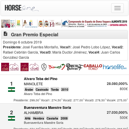
Toggle
navigat
description
Gran Premio Especial
Domingo 6 octubre 2019
Presidente
: José Fuentes Montaño
,
Vocal1
: José Pedro Lobo López
,
Vocal2
:
Rafael Cebrián García
,
Vocal3
: María Ductor Jiménez
,
Vocal4
: Juan Carlos
González García
Alvaro Teba del Pino
1
28.080,000%
MANOLETE
800€
Árabe
Castrado
Torda
2010
Alvaro Teba del Pino
1
1
1
1
1
Presidente: 299,00
Vocal1: 274,50
Vocal2: 277,00
Vocal3: 278,50
Vocal4: 275,00
Buenaventura Maestre Soria
2
27.030,000%
ALHAMBRA
500€
AHá
Hembra
Castaña
2008
Buenaventura Maestre Soria
2
2
3
3
3
Presidente: 274,00
Vocal1: 273,00
Vocal2: 269,00
Vocal3: 267,00
Vocal4: 268,50