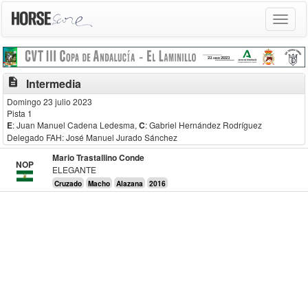
Toggle
navigat
description
Intermedia
Domingo 23 julio 2023
Pista 1
E
: Juan Manuel Cadena Ledesma
,
C
: Gabriel Hernández Rodríguez
Delegado FAH: José Manuel Jurado Sánchez
Mario Trastallino Conde
NOP
ELEGANTE
Cruzado
Macho
Alazana
2016