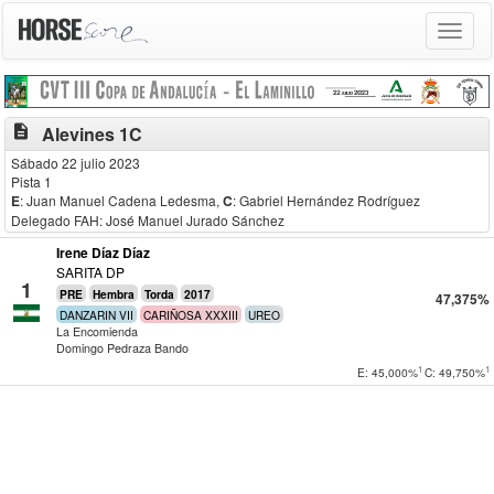
Toggle
navigat
description
Alevines 1C
Sábado 22 julio 2023
Pista 1
E
: Juan Manuel Cadena Ledesma
,
C
: Gabriel Hernández Rodríguez
Delegado FAH: José Manuel Jurado Sánchez
Irene Díaz Díaz
SARITA DP
1
PRE
Hembra
Torda
2017
47,375%
DANZARIN VII
CARIÑOSA XXXIII
UREO
La Encomienda
Domingo Pedraza Bando
1
1
E: 45,000%
C: 49,750%