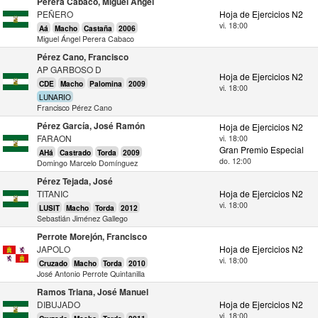
Perera Cabaco, Miguel Ángel
PEÑERO
Hoja de Ejercicios N2
vi. 18:00
Aá
Macho
Castaña
2006
Miguel Ángel Perera Cabaco
Pérez Cano, Francisco
AP GARBOSO D
Hoja de Ejercicios N2
CDE
Macho
Palomina
2009
vi. 18:00
LUNARIO
Francisco Pérez Cano
Pérez García, José Ramón
Hoja de Ejercicios N2
FARAON
vi. 18:00
Gran Premio Especial
AHá
Castrado
Torda
2009
do. 12:00
Domingo Marcelo Domínguez
Pérez Tejada, José
TITANIC
Hoja de Ejercicios N2
vi. 18:00
LUSIT
Macho
Torda
2012
Sebastián Jiménez Gallego
Perrote Morejón, Francisco
JAPOLO
Hoja de Ejercicios N2
vi. 18:00
Cruzado
Macho
Torda
2010
José Antonio Perrote Quintanilla
Ramos Triana, José Manuel
DIBUJADO
Hoja de Ejercicios N2
vi. 18:00