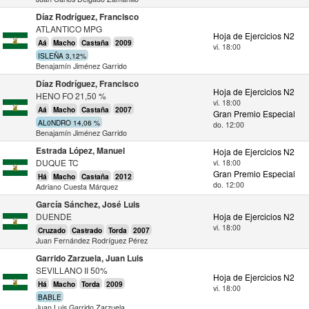
Díaz Rodríguez, Francisco
ATLANTICO MPG
Hoja de Ejercicios N2
Aá
Macho
Castaña
2009
vi. 18:00
ISLEÑA 3,12%
Benajamín Jiménez Garrido
Díaz Rodríguez, Francisco
Hoja de Ejercicios N2
HENO FO 21,50 %
vi. 18:00
Aá
Macho
Castaña
2007
Gran Premio Especial
AL0NDRO 14,06 %
do. 12:00
Benajamín Jiménez Garrido
Estrada López, Manuel
Hoja de Ejercicios N2
DUQUE TC
vi. 18:00
Gran Premio Especial
Há
Macho
Castaña
2012
do. 12:00
Adriano Cuesta Márquez
García Sánchez, José Luis
DUENDE
Hoja de Ejercicios N2
vi. 18:00
Cruzado
Castrado
Torda
2007
Juan Fernández Rodríguez Pérez
Garrido Zarzuela, Juan Luis
SEVILLANO II 50%
Hoja de Ejercicios N2
Há
Macho
Torda
2009
vi. 18:00
BABLE
Juan Luis Garrido Zarzuela