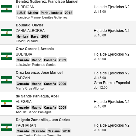
Benítez Gutiérrez, Francisco Manuel
LUBRICAN
Hoja de Ejercicios N2
vi. 18:00
LUSIT
Macho
Perla / Isabela
2012
Francisco Manuel Benítez Gutiérrez
Boutaud, Olivier
ZAHIA ALBOREA
Hoja de Ejercicios N2
vi. 18:00
Hembra
Baya
2007
Olivier Boutaud
Cruz Coronel, Antonio
BUENDIA
Hoja de Ejercicios N2
vi. 18:00
Cruzado
Macho
Castaña
2009
Luis Javier Redondo Santos
Cruz Lorenzo, José Manuel
Hoja de Ejercicios N2
TARZAN
vi. 18:00
Gran Premio Especial
Cruzado
Macho
Castaña
2009
do. 12:00
María Cruz Alfonso
de Sande Paniagua, Abel
ALEGRIA
Hoja de Ejercicios N2
vi. 18:00
Cruzado
Macho
Castaña
2009
Abel de Sande Paniagua
Delgado Zamanillo, Juan Carlos
PACHARAN
Hoja de Ejercicios N2
vi. 18:00
Cruzado
Castrado
Castaña
2010
Juan Carlos Delgado Zamanillo