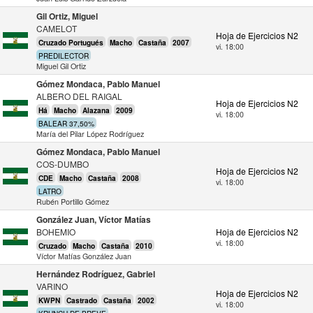
Gil Ortiz, Miguel
CAMELOT
Hoja de Ejercicios N2
Cruzado Portugués
Macho
Castaña
2007
vi. 18:00
PREDILECTOR
Miguel Gil Ortiz
Gómez Mondaca, Pablo Manuel
ALBERO DEL RAIGAL
Hoja de Ejercicios N2
Há
Macho
Alazana
2009
vi. 18:00
BALEAR 37,50%
María del Pilar López Rodríguez
Gómez Mondaca, Pablo Manuel
COS-DUMBO
Hoja de Ejercicios N2
CDE
Macho
Castaña
2008
vi. 18:00
LATRO
Rubén Portillo Gómez
González Juan, Víctor Matías
BOHEMIO
Hoja de Ejercicios N2
vi. 18:00
Cruzado
Macho
Castaña
2010
Víctor Matías González Juan
Hernández Rodríguez, Gabriel
VARINO
Hoja de Ejercicios N2
KWPN
Castrado
Castaña
2002
vi. 18:00