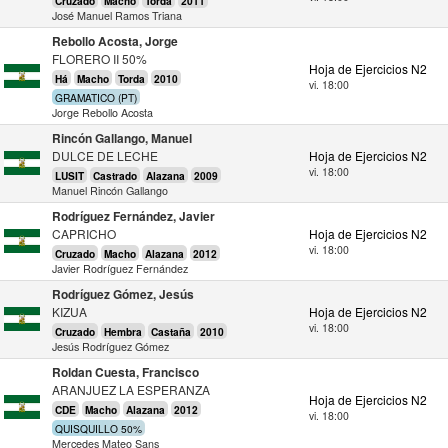
Cruzado
Macho
Torda
2011
José Manuel Ramos Triana
Rebollo Acosta, Jorge
FLORERO II 50%
Hoja de Ejercicios N2
Há
Macho
Torda
2010
vi. 18:00
GRAMATICO (PT)
Jorge Rebollo Acosta
Rincón Gallango, Manuel
DULCE DE LECHE
Hoja de Ejercicios N2
vi. 18:00
LUSIT
Castrado
Alazana
2009
Manuel Rincón Gallango
Rodríguez Fernández, Javier
CAPRICHO
Hoja de Ejercicios N2
vi. 18:00
Cruzado
Macho
Alazana
2012
Javier Rodríguez Fernández
Rodríguez Gómez, Jesús
KIZUA
Hoja de Ejercicios N2
vi. 18:00
Cruzado
Hembra
Castaña
2010
Jesús Rodríguez Gómez
Roldan Cuesta, Francisco
ARANJUEZ LA ESPERANZA
Hoja de Ejercicios N2
CDE
Macho
Alazana
2012
vi. 18:00
QUISQUILLO 50%
Mercedes Mateo Sans