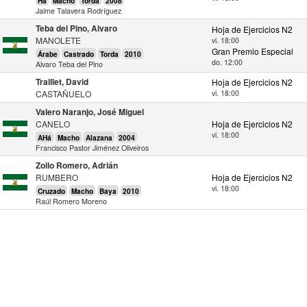
Há
Macho
Torda
2008
Jaime Talavera Rodríguez
Teba del Pino, Alvaro
Hoja de Ejercicios N2
MANOLETE
vi. 18:00
Gran Premio Especial
Árabe
Castrado
Torda
2010
do. 12:00
Alvaro Teba del Pino
Traillet, David
Hoja de Ejercicios N2
CASTAÑUELO
vi. 18:00
Valero Naranjo, José Miguel
CANELO
Hoja de Ejercicios N2
vi. 18:00
AHá
Macho
Alazana
2004
Francisco Pastor Jiménez Oliveiros
Zoilo Romero, Adrián
RUMBERO
Hoja de Ejercicios N2
vi. 18:00
Cruzado
Macho
Baya
2010
Raúl Romero Moreno