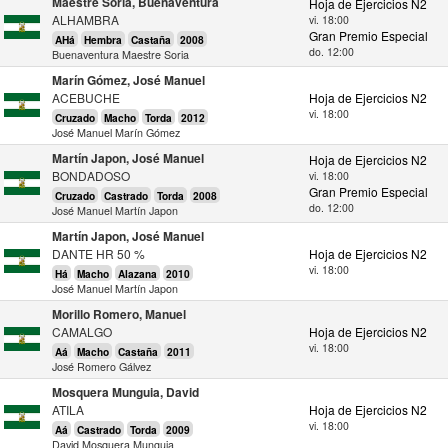
Maestre Soria, Buenaventura
Hoja de Ejercicios N2
ALHAMBRA
vi. 18:00
Gran Premio Especial
AHá
Hembra
Castaña
2008
do. 12:00
Buenaventura Maestre Soria
Marín Gómez, José Manuel
ACEBUCHE
Hoja de Ejercicios N2
vi. 18:00
Cruzado
Macho
Torda
2012
José Manuel Marín Gómez
Martín Japon, José Manuel
Hoja de Ejercicios N2
BONDADOSO
vi. 18:00
Gran Premio Especial
Cruzado
Castrado
Torda
2008
do. 12:00
José Manuel Martín Japon
Martín Japon, José Manuel
DANTE HR 50 %
Hoja de Ejercicios N2
vi. 18:00
Há
Macho
Alazana
2010
José Manuel Martín Japon
Morillo Romero, Manuel
CAMALGO
Hoja de Ejercicios N2
vi. 18:00
Aá
Macho
Castaña
2011
José Romero Gálvez
Mosquera Munguia, David
ATILA
Hoja de Ejercicios N2
vi. 18:00
Aá
Castrado
Torda
2009
David Mosquera Munguia