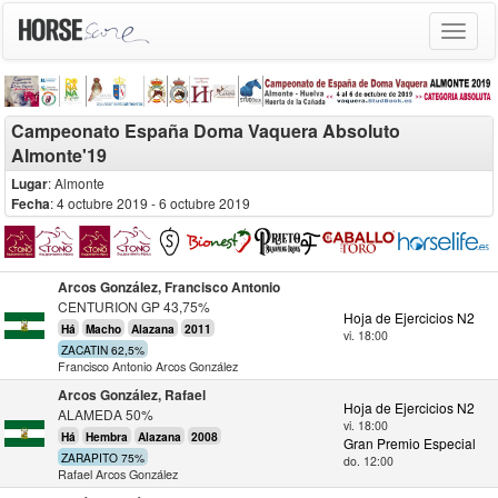
Toggle
navigat
Campeonato España Doma Vaquera Absoluto
Almonte'19
Lugar
: Almonte
Fecha
: 4 octubre 2019
- 6 octubre 2019
Arcos González, Francisco Antonio
CENTURION GP 43,75%
Hoja de Ejercicios N2
Há
Macho
Alazana
2011
vi. 18:00
ZACATIN 62,5%
Francisco Antonio Arcos González
Arcos González, Rafael
Hoja de Ejercicios N2
ALAMEDA 50%
vi. 18:00
Há
Hembra
Alazana
2008
Gran Premio Especial
ZARAPITO 75%
do. 12:00
Rafael Arcos González