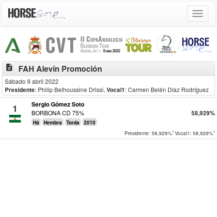
Toggle
navigat
description
FAH Alevín Promoción
Sábado 9 abril 2022
Presidente
: Philip Belhoussine Drissi
,
Vocal1
: Carmen Belén Díaz Rodríguez
Sergio Gómez Soto
1
BORBONA CD 75%
58,929%
Há
Hembra
Torda
2010
1
1
Presidente: 58,929%
Vocal1: 58,929%