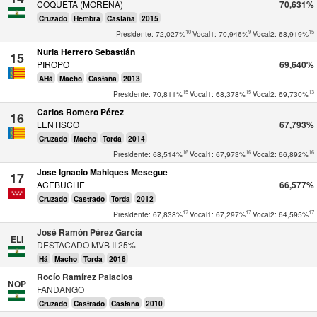
COQUETA (MORENA)
70,631%
Cruzado
Hembra
Castaña
2015
10
9
15
Presidente: 72,027%
Vocal1: 70,946%
Vocal2: 68,919%
Nuria Herrero Sebastián
15
PIROPO
69,640%
AHá
Macho
Castaña
2013
15
15
13
Presidente: 70,811%
Vocal1: 68,378%
Vocal2: 69,730%
Carlos Romero Pérez
16
LENTISCO
67,793%
Cruzado
Macho
Torda
2014
16
16
16
Presidente: 68,514%
Vocal1: 67,973%
Vocal2: 66,892%
Jose Ignacio Mahiques Mesegue
17
ACEBUCHE
66,577%
Cruzado
Castrado
Torda
2012
17
17
17
Presidente: 67,838%
Vocal1: 67,297%
Vocal2: 64,595%
José Ramón Pérez García
ELI
DESTACADO MVB II 25%
Há
Macho
Torda
2018
Rocío Ramírez Palacios
NOP
FANDANGO
Cruzado
Castrado
Castaña
2010