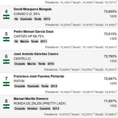
3
2
2
Presidente: 75,135%
Vocal1: 74,459%
Vocal2: 76,757%
David Mosquera Munguia
4
73,603%
CONGO C.D. 50%
160€
Há
Castrado
Torda
2013
5
5
5
Presidente: 73,378%
Vocal1: 72,973%
Vocal2: 74,459%
Pedro Manuel García Daza
5
73,513%
CASTIZO HP 68,75%
140€
Há
Macho
Torda
2011
8
4
4
Presidente: 72,432%
Vocal1: 73,108%
Vocal2: 75,000%
José Antonio Sánchez Castro
6
72,793%
CENTELLO
120€
Cruzado
Macho
Torda
2016
4
10
6
Presidente: 73,649%
Vocal1: 70,676%
Vocal2: 74,054%
Francisco José Fuentes Pichardo
7
72,567%
RATON
100€
Cruzado
Castrado
Torda
2013
8
6
7
Presidente: 72,432%
Vocal1: 72,297%
Vocal2: 72,973%
Manuel Morillo Romero
8
71,937%
RONDA DE ZALEN (PRETTY LADY)
100€
Cruzado
Hembra
Castaña
2013
6
11
8
Presidente: 72,973%
Vocal1: 70,270%
Vocal2: 72,568%