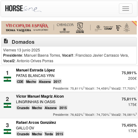
Toggle
navigat
description
Domados
Viernes 13 junio 2025
Presidente
: Manuel Baena Torres
,
Vocal1
: Francisco Javier Carrasco Vera
,
Vocal2
: Antonio Orives Porras
Manuel Estrada López
1
75,991%
PATAS BLANCAS YRN
200€
CDE
Macho
Alazana
2017
2
2
1
Presidente: 75,811%
Vocal1: 74,459%
Vocal2: 77,703%
Víctor Manuel Magriz Alcon
2
75,811%
LINGRINHAS IN OASIS
175€
Cruzado
Macho
Alazana
2015
1
1
3
Presidente: 76,622%
Vocal1: 74,730%
Vocal2: 76,081%
Rafael Arcos González
3
75,450%
GALLO DV
170€
Cruzado
Macho
Torda
2015