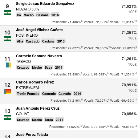
Sergio Jesús Eduardo Gonçalvez
9
71,621%
NOVATO 50%
100€
Há
Macho
Castaña
2016
13
8
10
Presidente: 71,486%
Vocal1: 72,027%
Vocal2: 71,351%
José Ángel Vilchez Cañete
10
71,351%
POSTINERO
100€
AHá
Castrado
Castaña
2013
10
13
9
Presidente: 72,027%
Vocal1: 70,000%
Vocal2: 72,027%
Carmelo Santana Navarro
11
71,261%
TABACO
100€
Cruzado
Macho
Baya
2011
7
14
10
Presidente: 72,838%
Vocal1: 69,595%
Vocal2: 71,351%
Carlos Romero Pérez
12
70,991%
EXTREMJEM
100€
Trotón Francés
Castrado
Castaña
2014
14
6
14
Presidente: 71,216%
Vocal1: 72,297%
Vocal2: 69,459%
Juan Antonio Pérez Cruz
13
GOLIAT
70,856%
Cruzado
Macho
Torda
2011
12
12
12
Presidente: 71,622%
Vocal1: 70,135%
Vocal2: 70,811%
José Pérez Tejada
14