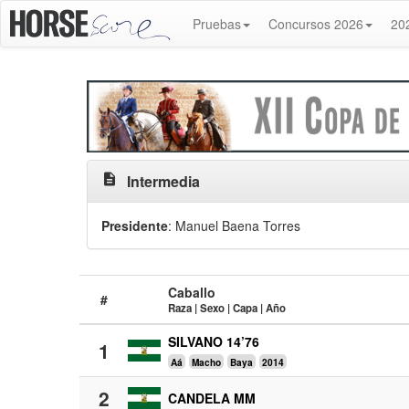
Pruebas
Concursos 2026
20
description
Intermedia
Presidente
: Manuel Baena Torres
Caballo
#
Raza | Sexo | Capa | Año
SILVANO 14’76
1
Aá
Macho
Baya
2014
2
CANDELA MM