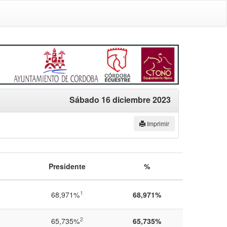
Sábado 16 diciembre 2023
Imprimir
Presidente
%
1
68,971%
68,971%
2
65,735%
65,735%