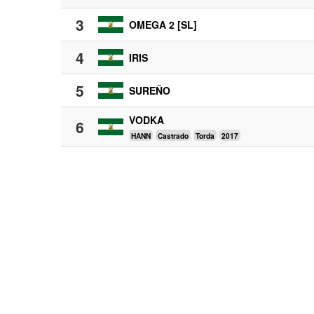
3
OMEGA 2 [SL]
4
IRIS
5
SUREÑO
VODKA
6
HANN
Castrado
Torda
2017