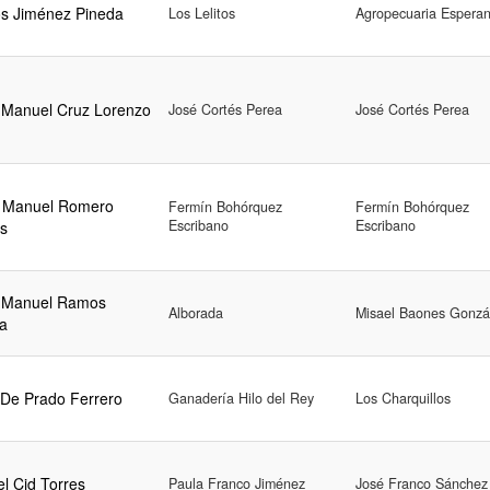
os Jiménez Pineda
Los Lelitos
Agropecuaria Espera
 Manuel Cruz Lorenzo
José Cortés Perea
José Cortés Perea
 Manuel Romero
Fermín Bohórquez
Fermín Bohórquez
Escribano
Escribano
s
 Manuel Ramos
Alborada
Misael Baones Gonzá
na
 De Prado Ferrero
Ganadería Hilo del Rey
Los Charquillos
l Cid Torres
Paula Franco Jiménez
José Franco Sánchez