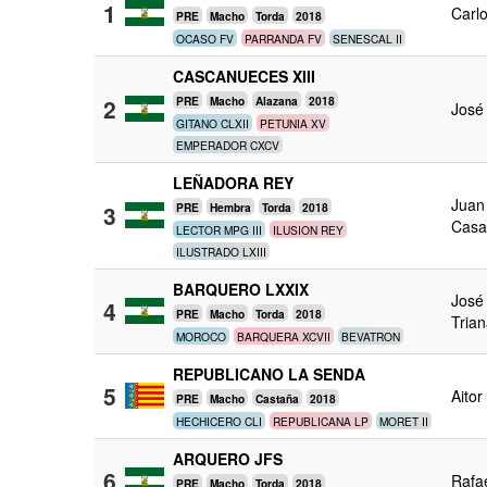
1
Carl
PRE
Macho
Torda
2018
OCASO FV
PARRANDA FV
SENESCAL II
CASCANUECES XIII
2
PRE
Macho
Alazana
2018
José
GITANO CLXII
PETUNIA XV
EMPERADOR CXCV
LEÑADORA REY
Juan
3
PRE
Hembra
Torda
2018
Casa
LECTOR MPG III
ILUSION REY
ILUSTRADO LXIII
BARQUERO LXXIX
José
4
PRE
Macho
Torda
2018
Tria
MOROCO
BARQUERA XCVII
BEVATRON
REPUBLICANO LA SENDA
5
Aitor
PRE
Macho
Castaña
2018
HECHICERO CLI
REPUBLICANA LP
MORET II
ARQUERO JFS
6
Rafae
PRE
Macho
Torda
2018