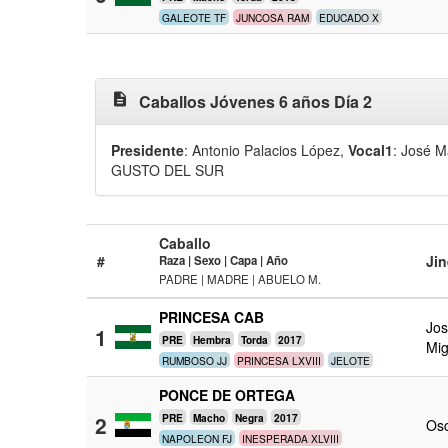
GALEOTE TF
JUNCOSA RAM
EDUCADO X
description
Caballos Jóvenes 6 años Día 2
Presidente
: Antonio Palacios López
,
Vocal1
: José 
GUSTO DEL SUR
Caballo
#
Jin
Raza | Sexo | Capa | Año
PADRE | MADRE | ABUELO M.
PRINCESA CAB
Jos
1
PRE
Hembra
Torda
2017
Mi
RUMBOSO JJ
PRINCESA LXVIII
JELOTE
PONCE DE ORTEGA
2
PRE
Macho
Negra
2017
Os
NAPOLEON FJ
INESPERADA XLVIII