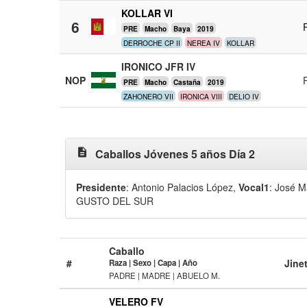
KOLLAR VI
6
PRE
Macho
Baya
2019
DERROCHE CP II
NEREA IV
KOLLAR
IRONICO JFR IV
NOP
PRE
Macho
Castaña
2019
ZAHONERO VII
IRONICA VIII
DELIO IV
description
Caballos Jóvenes 5 años Día 2
Presidente
: Antonio Palacios López
,
Vocal1
: José 
GUSTO DEL SUR
Caballo
#
Jine
Raza | Sexo | Capa | Año
PADRE | MADRE | ABUELO M.
VELERO FV