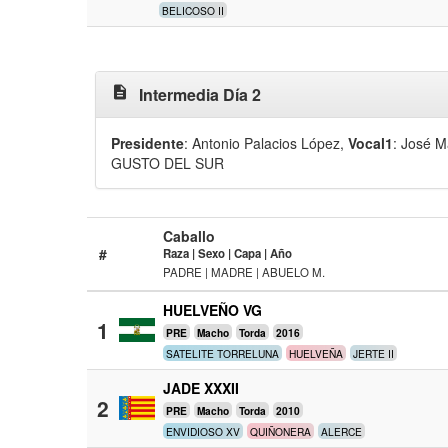
BELICOSO II
description
Intermedia Día 2
Presidente
: Antonio Palacios López
,
Vocal1
: José 
GUSTO DEL SUR
Caballo
#
Raza | Sexo | Capa | Año
PADRE | MADRE | ABUELO M.
HUELVEÑO VG
1
PRE
Macho
Torda
2016
SATELITE TORRELUNA
HUELVEÑA
JERTE II
JADE XXXII
2
PRE
Macho
Torda
2010
ENVIDIOSO XV
QUIÑONERA
ALERCE