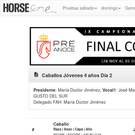
Pruebas sábado
domingo
Gene
description
Caballos Jóvenes 4 años Día 2
Presidente
: María Ductor Jiménez
,
Vocal1
: José M
GUSTO DEL SUR
Delegado FAH: María Ductor Jiménez
Caballo
#
Raza | Sexo | Capa | Año
PADRE | MADRE | ABUELO M.