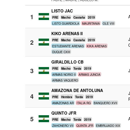
LISTO JAC
1
PRE
Macho
Castaña
2019
LISTO GUARDIOLA
MAURITANIA
OLE VIII
KIKO ARENAS II
2
PRE
Macho
Castaña
2019
ESTUDIANTE ARENAS
KIKA ARENAS
DUQUE CXIII
GIRALDILLO CB
3
PRE
Macho
Torda
2019
ARMAS NORIO II
ARMAS JUNCIA
ARMAS VAQUERO
AMAZONA DE ANTOLUNA
4
PRE
Hembra
Torda
2019
AMAZONAS AR
ITALIA RG
BANQUERO XVII
QUINTO JFR
5
PRE
Macho
Torda
2019
ZAHONERO VII
QUINTA JFR
EMBRUJADO XIX