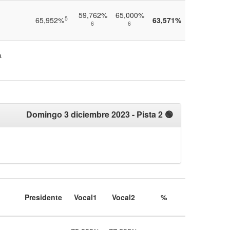
59,762%
65,000%
5
65,952%
63,571%
6
6
a
Domingo 3 diciembre 2023
- Pista 2 🟢
Presidente
Vocal1
Vocal2
%