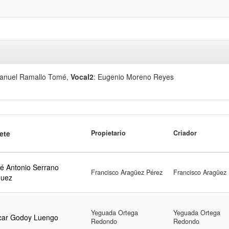
Manuel Ramallo Tomé
,
Vocal2
: Eugenio Moreno Reyes
ete
Propietario
Criador
é Antonio Serrano
Francisco Aragüez Pérez
Francisco Aragüez
guez
Yeguada Ortega
Yeguada Ortega
car Godoy Luengo
Redondo
Redondo