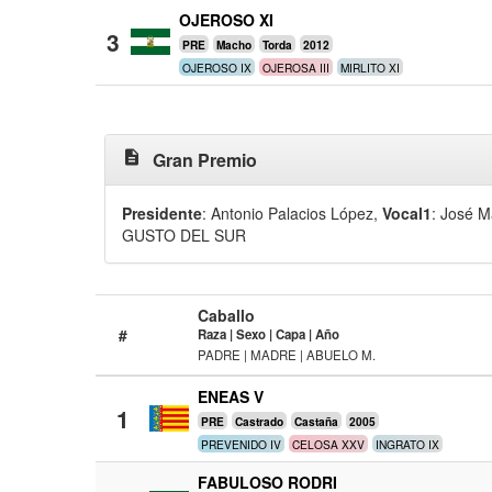
OJEROSO XI
3
PRE
Macho
Torda
2012
OJEROSO IX
OJEROSA III
MIRLITO XI
description
Gran Premio
Presidente
: Antonio Palacios López
,
Vocal1
: José 
GUSTO DEL SUR
Caballo
#
Raza | Sexo | Capa | Año
PADRE | MADRE | ABUELO M.
ENEAS V
1
PRE
Castrado
Castaña
2005
PREVENIDO IV
CELOSA XXV
INGRATO IX
FABULOSO RODRI