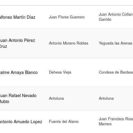
Juan Antonio Collan
Alfonso Martín Díaz
Juan Flores Guerrero
Garrido
Juan Antonio Pérez
Antonio Morano Robles
Yeguada las Arenas
Cruz
Jaime Amaya Blanco
Dehesa Vieja
Condesa de Bardea
Juan Rafael Nevado
Antoluna
Antoluna
Rubio
Juan Francisco Ros
Antonio Amuedo Lopez
Fuente del Alamo
Marrero