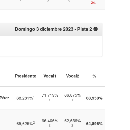
5
6
-2%
Domingo 3 diciembre 2023
- Pista 2 🟢
Presidente
Vocal1
Vocal2
%
71,719%
66,875%
1
68,281%
68,958%
 Pérez
1
1
66,406%
62,656%
2
65,625%
64,896%
2
2