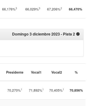
3
3
2
66,176%
66,029%
67,206%
66,470%
Domingo 3 diciembre 2023
- Pista 2 🟢
Presidente
Vocal1
Vocal2
%
1
1
1
70,270%
71,892%
70,405%
70,856%