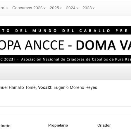
ral
Concursos 2026
2025
2024
2023
anuel Ramallo Tomé
,
Vocal2
: Eugenio Moreno Reyes
Jinete
Propietario
Criador