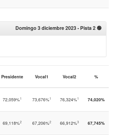
Domingo 3 diciembre 2023
- Pista 2 🟢
Presidente
Vocal1
Vocal2
%
1
1
1
72,059%
73,676%
76,324%
74,020%
2
2
3
69,118%
67,206%
66,912%
67,745%