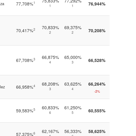
75,833%
77,292%
1
77,708%
76,944%
nza
1
1
70,833%
69,375%
2
70,417%
70,208%
2
2
66,875%
65,000%
3
67,708%
66,528%
4
3
68,208%
63,625%
66,264%
4
66,958%
lez
3
4
-2%
60,833%
61,250%
5
59,583%
60,555%
6
5
62,167%
56,333%
58,625%
6
57,375%