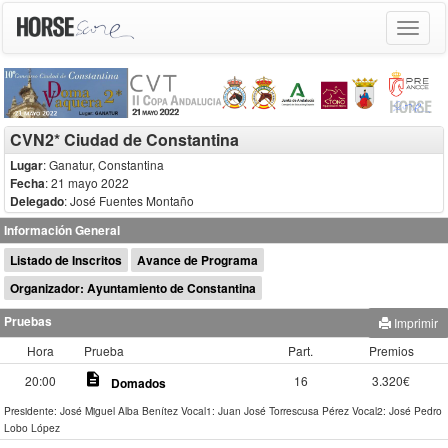
Toggle
navigat
CVN2* Ciudad de Constantina
Lugar
: Ganatur, Constantina
Fecha
: 21 mayo 2022
Delegado
:
José Fuentes Montaño
Información General
Listado de Inscritos
Avance de Programa
Organizador: Ayuntamiento de Constantina
Pruebas
Imprimir
Hora
Prueba
Part.
Premios
description
20:00
16
3.320€
Domados
Presidente: José Miguel Alba Benítez
Vocal1: Juan José Torrescusa Pérez
Vocal2: José Pedro
Lobo López