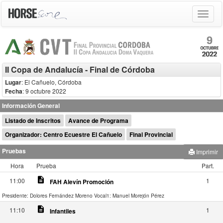
Toggle
navigat
II Copa de Andalucía - Final de Córdoba
Lugar
: El Cañuelo, Córdoba
Fecha
: 9 octubre 2022
Información General
Listado de Inscritos
Avance de Programa
Organizador: Centro Ecuestre El Cañuelo
Final Provincial
Pruebas
Imprimir
Hora
Prueba
Part.
description
11:00
1
FAH Alevín Promoción
Presidente: Dolores Fernández Moreno
Vocal1: Manuel Morejón Pérez
description
11:10
1
Infantiles