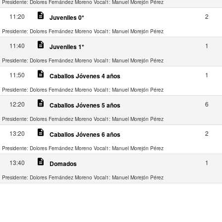
Presidente: Dolores Fernández Moreno
Vocal1: Manuel Morejón Pérez
description
11:20
2
Juveniles 0*
Presidente: Dolores Fernández Moreno
Vocal1: Manuel Morejón Pérez
description
11:40
1
Juveniles 1*
Presidente: Dolores Fernández Moreno
Vocal1: Manuel Morejón Pérez
description
11:50
1
Caballos Jóvenes 4 años
Presidente: Dolores Fernández Moreno
Vocal1: Manuel Morejón Pérez
description
12:20
6
Caballos Jóvenes 5 años
Presidente: Dolores Fernández Moreno
Vocal1: Manuel Morejón Pérez
description
13:20
2
Caballos Jóvenes 6 años
Presidente: Dolores Fernández Moreno
Vocal1: Manuel Morejón Pérez
description
13:40
1
Domados
Presidente: Dolores Fernández Moreno
Vocal1: Manuel Morejón Pérez