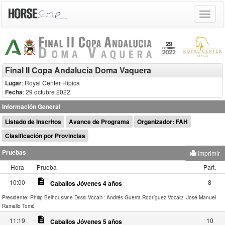
Toggle
navigat
Final II Copa Andalucía Doma Vaquera
Lugar
: Royal Center Hípica
Fecha
: 29 octubre 2022
Información General
Listado de Inscritos
Avance de Programa
Organizador: FAH
Clasificación por Provincias
Pruebas
Imprimir
Hora
Prueba
Part.
description
10:00
8
Caballos Jóvenes 4 años
Presidente: Philip Belhoussine Drissi
Vocal1: Andrés Guerra Rodríguez
Vocal2: José Manuel
Ramallo Tomé
description
11:19
10
Caballos Jóvenes 5 años