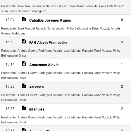
Presidente: José Manuel Jurado Sánchez
Vocal1: José María Pérez de Ayala Ortiz
Vocal2:
Juan Jesús Guerrero Domínguez
description
13:04
8
Caballos Jóvenes 6 años
Presidente: José Manuel Ramallo Tomé
Vocal1: Philip Belhoussine Drissi
Vocal2: Andrés
Guerra Rodríguez
description
15:50
3
FAH Alevín Promoción
Presidente: Andrés Guerra Rodríguez
Vocal1: José Manuel Ramallo Tomé
Vocal2: Philip
Belhoussine Drissi
description
16:14
1
Amazonas Alevín
Presidente: Andrés Guerra Rodríguez
Vocal1: José Manuel Ramallo Tomé
Vocal2: Philip
Belhoussine Drissi
description
16:22
2
Alevines
Presidente: Andrés Guerra Rodríguez
Vocal1: José Manuel Ramallo Tomé
Vocal2: Philip
Belhoussine Drissi
description
16:38
2
Infantiles
Presidente: Andrés Guerra Rodríguez
Vocal1: José Manuel Ramallo Tomé
Vocal2: Philip
Belhoussine Drissi
description
17:16
2