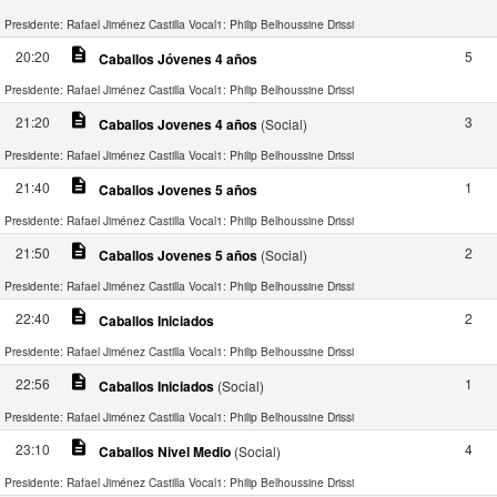
Presidente: Rafael Jiménez Castilla
Vocal1: Philip Belhoussine Drissi
description
20:20
5
Caballos Jóvenes 4 años
Presidente: Rafael Jiménez Castilla
Vocal1: Philip Belhoussine Drissi
description
21:20
3
Caballos Jovenes 4 años
(Social)
Presidente: Rafael Jiménez Castilla
Vocal1: Philip Belhoussine Drissi
description
21:40
1
Caballos Jovenes 5 años
Presidente: Rafael Jiménez Castilla
Vocal1: Philip Belhoussine Drissi
description
21:50
2
Caballos Jovenes 5 años
(Social)
Presidente: Rafael Jiménez Castilla
Vocal1: Philip Belhoussine Drissi
description
22:40
2
Caballos Iniciados
Presidente: Rafael Jiménez Castilla
Vocal1: Philip Belhoussine Drissi
description
22:56
1
Caballos Iniciados
(Social)
Presidente: Rafael Jiménez Castilla
Vocal1: Philip Belhoussine Drissi
description
23:10
4
Caballos Nivel Medio
(Social)
Presidente: Rafael Jiménez Castilla
Vocal1: Philip Belhoussine Drissi