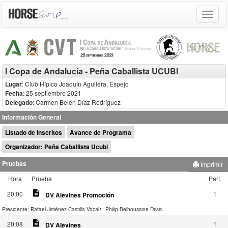
Toggle
navigat
I Copa de Andalucía - Peña Caballista UCUBI
Lugar
: Club Hípico Joaquín Aguilera, Espejo
Fecha
: 25 septiembre 2021
Delegado
:
Carmen Belén Díaz Rodríguez
Información General
Listado de Inscritos
Avance de Programa
Organizador: Peña Caballista Ucubi
Pruebas
Imprimir
Hora
Prueba
Part.
description
20:00
1
DV Alevines Promoción
Presidente: Rafael Jiménez Castilla
Vocal1: Philip Belhoussine Drissi
description
20:08
1
DV Alevines