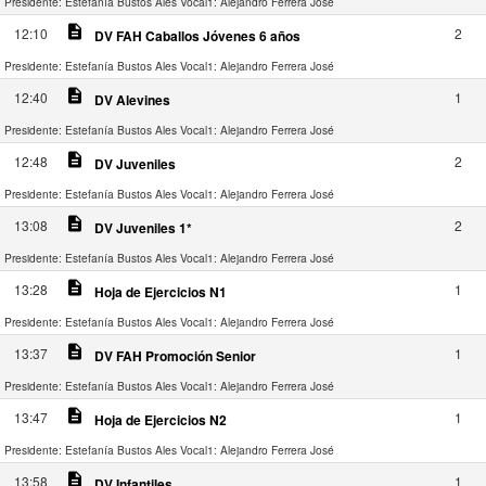
Presidente: Estefanía Bustos Ales
Vocal1: Alejandro Ferrera José
description
12:10
2
DV FAH Caballos Jóvenes 6 años
Presidente: Estefanía Bustos Ales
Vocal1: Alejandro Ferrera José
description
12:40
1
DV Alevines
Presidente: Estefanía Bustos Ales
Vocal1: Alejandro Ferrera José
description
12:48
2
DV Juveniles
Presidente: Estefanía Bustos Ales
Vocal1: Alejandro Ferrera José
description
13:08
2
DV Juveniles 1*
Presidente: Estefanía Bustos Ales
Vocal1: Alejandro Ferrera José
description
13:28
1
Hoja de Ejercicios N1
Presidente: Estefanía Bustos Ales
Vocal1: Alejandro Ferrera José
description
13:37
1
DV FAH Promoción Senior
Presidente: Estefanía Bustos Ales
Vocal1: Alejandro Ferrera José
description
13:47
1
Hoja de Ejercicios N2
Presidente: Estefanía Bustos Ales
Vocal1: Alejandro Ferrera José
description
13:58
1
DV Infantiles