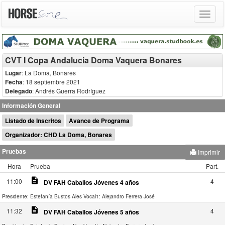
Toggle
navigat
CVT I Copa Andalucia Doma Vaquera Bonares
Lugar
: La Doma, Bonares
Fecha
: 18 septiembre 2021
Delegado
:
Andrés Guerra Rodríguez
Información General
Listado de Inscritos
Avance de Programa
Organizador: CHD La Doma, Bonares
Pruebas
Imprimir
Hora
Prueba
Part.
description
11:00
4
DV FAH Caballos Jóvenes 4 años
Presidente: Estefanía Bustos Ales
Vocal1: Alejandro Ferrera José
description
11:32
4
DV FAH Caballos Jóvenes 5 años