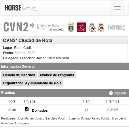
Toggle
navigat
CVN2* Ciudad de Rota
Lugar
: Rota, Cádiz
Fecha
: 30 abril 2022
Delegado
:
Francisco Javier Carrasco Vera
Información General
Listado de Inscritos
Avance de Programa
Organizador: Ayuntamiento de Rota
Pruebas
Imprimir
Hora
Prueba
Part.
Premios
description
12:30
11
3.320€
Domados
Presidente: José Manuel Jurado Sánchez
Vocal1: Eugenio Moreno Reyes
Vocal2: Juan Jesús
Guerrero Domínguez