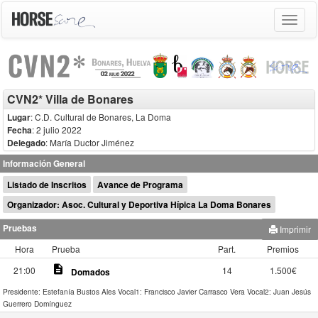
Toggle
navigat
CVN2* Villa de Bonares
Lugar
: C.D. Cultural de Bonares, La Doma
Fecha
: 2 julio 2022
Delegado
:
María Ductor Jiménez
Información General
Listado de Inscritos
Avance de Programa
Organizador: Asoc. Cultural y Deportiva Hípica La Doma Bonares
Pruebas
Imprimir
Hora
Prueba
Part.
Premios
description
21:00
14
1.500€
Domados
Presidente: Estefanía Bustos Ales
Vocal1: Francisco Javier Carrasco Vera
Vocal2: Juan Jesús
Guerrero Domínguez