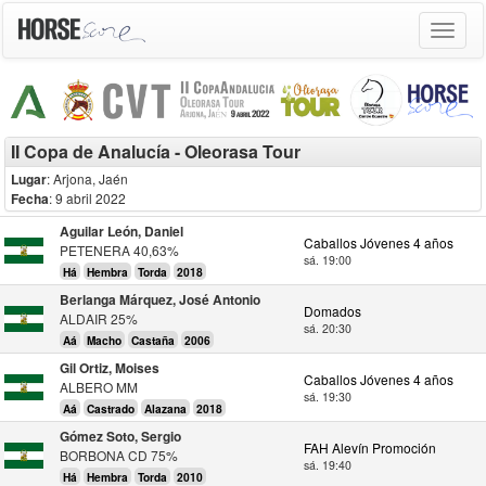
Toggle
navigat
II Copa de Analucía - Oleorasa Tour
Lugar
: Arjona, Jaén
Fecha
: 9 abril 2022
Aguilar León, Daniel
Caballos Jóvenes 4 años
PETENERA 40,63%
sá. 19:00
Há
Hembra
Torda
2018
Berlanga Márquez, José Antonio
Domados
ALDAIR 25%
sá. 20:30
Aá
Macho
Castaña
2006
Gil Ortiz, Moises
Caballos Jóvenes 4 años
ALBERO MM
sá. 19:30
Aá
Castrado
Alazana
2018
Gómez Soto, Sergio
FAH Alevín Promoción
BORBONA CD 75%
sá. 19:40
Há
Hembra
Torda
2010