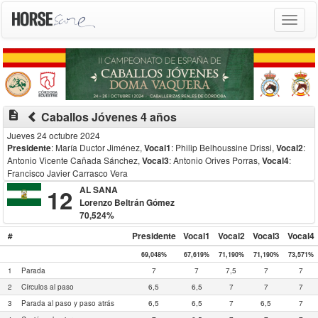
Toggle
navigat
description
Caballos Jóvenes 4 años
Jueves 24 octubre 2024
Presidente
: María Ductor Jiménez
,
Vocal1
: Philip Belhoussine Drissi
,
Vocal2
:
Antonio Vicente Cañada Sánchez
,
Vocal3
: Antonio Orives Porras
,
Vocal4
:
Francisco Javier Carrasco Vera
12
AL SANA
Lorenzo Beltrán Gómez
70,524%
#
Presidente
Vocal1
Vocal2
Vocal3
Vocal4
69,048%
67,619%
71,190%
71,190%
73,571%
1
Parada
7
7
7,5
7
7
2
Círculos al paso
6,5
6,5
7
7
7
3
Parada al paso y paso atrás
6,5
6,5
7
6,5
7