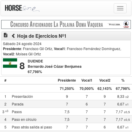
Toggle
navigat
description
Hoja de Ejercicios Nº1
Sábado 24 agosto 2024
Presidente
: Francisco Gil Ortiz
,
Vocal1
: Francisco Fernández Domínguez
,
Vocal2
: Moises Gil Ortiz
8
DUENDE
Bernardo José Cózar Benjumea
67,798%
#
Presidente
Vocal1
Vocal2
%
71,250%
70,000%
62,143%
67,798%
1
Presentación
9
7
9
8,33
±2
2
Parada
7
6
7
6,67
±1
x3
3
Pasos
7,5
7
7
7,17
±0,5
4
Paso en círculo
7,5
7
7
7,17
±0,5
5
Paso atrás salida al paso
7
7
6
6,67
±1