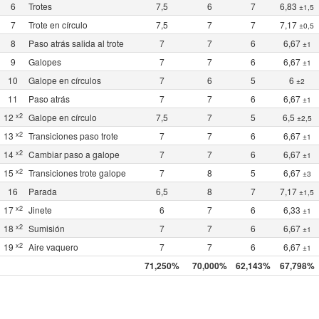
6
Trotes
7,5
6
7
6,83
±1,5
7
Trote en círculo
7,5
7
7
7,17
±0,5
8
Paso atrás salida al trote
7
7
6
6,67
±1
9
Galopes
7
7
6
6,67
±1
10
Galope en círculos
7
6
5
6
±2
11
Paso atrás
7
7
6
6,67
±1
x2
12
Galope en círculo
7,5
7
5
6,5
±2,5
x2
13
Transiciones paso trote
7
7
6
6,67
±1
x2
14
Cambiar paso a galope
7
7
6
6,67
±1
x2
15
Transiciones trote galope
7
8
5
6,67
±3
16
Parada
6,5
8
7
7,17
±1,5
x2
17
Jinete
6
7
6
6,33
±1
x2
18
Sumisión
7
7
6
6,67
±1
x2
19
Aire vaquero
7
7
6
6,67
±1
71,250%
70,000%
62,143%
67,798%