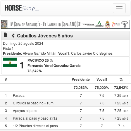
Toggle
navigat
description
Caballos Jóvenes 5 años
Domingo 25 agosto 2024
Pista 1
Presidente
: Alvaro Garrido Millán
,
Vocal1
: Carlos Javier Cid Begines
1
PACIFICO 25 %
Fernando Yerai González García
73,542%
#
Presidente
Vocal1
%
72,083%
75,000%
73,542%
1
Parada
7
7,5
7,25
±0,5
2
Círculos al paso no - 10m
7
7,5
7,25
±0,5
3
Apoyos al paso
7
7,5
7,25
±0,5
4
Parada al paso y paso atrás
7
7,5
7,25
±0,5
5
1/2 Piruetas directas al paso
7
7
7
±0