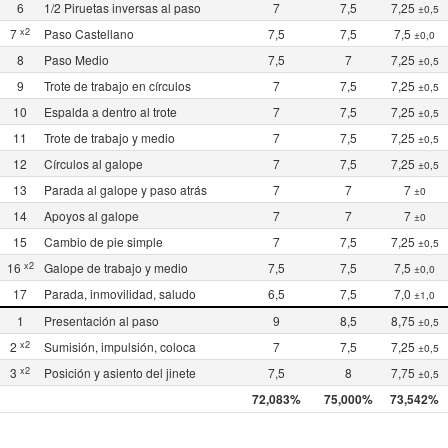
6
1/2 Piruetas inversas al paso
7
7,5
7,25
±0,5
x2
7
Paso Castellano
7,5
7,5
7,5
±0,0
8
Paso Medio
7,5
7
7,25
±0,5
9
Trote de trabajo en círculos
7
7,5
7,25
±0,5
10
Espalda a dentro al trote
7
7,5
7,25
±0,5
11
Trote de trabajo y medio
7
7,5
7,25
±0,5
12
Círculos al galope
7
7,5
7,25
±0,5
13
Parada al galope y paso atrás
7
7
7
±0
14
Apoyos al galope
7
7
7
±0
15
Cambio de pie simple
7
7,5
7,25
±0,5
x2
16
Galope de trabajo y medio
7,5
7,5
7,5
±0,0
17
Parada, inmovilidad, saludo
6,5
7,5
7,0
±1,0
1
Presentación al paso
9
8,5
8,75
±0,5
x2
2
Sumisión, impulsión, coloca
7
7,5
7,25
±0,5
x2
3
Posición y asiento del jinete
7,5
8
7,75
±0,5
72,083%
75,000%
73,542%