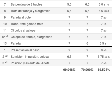
7
Serpentina de 3 bucles
5,5
6,5
6,0
±1,0
8
Trote de trabajo y alargamien
6,5
6,5
6,5
±0,0
9
Parada al trote
7
7
7
±0
10
Trans. trote-galope-trote
7
7
7
±0
11
Círculos al galope
7
7
7
±0
x2
12
Galope de trabajo, alargamien
7
7
7
±0
13
Parada
7
6
6,5
±1
1
Presentación al paso
9
9
9
±0
x2
2
Sumisión, impulsión, coloca
6,5
7
6,75
±0,5
x2
3
Posición y asiento del Jinete
7
7
7
±0
69,048%
70,000%
69,524%