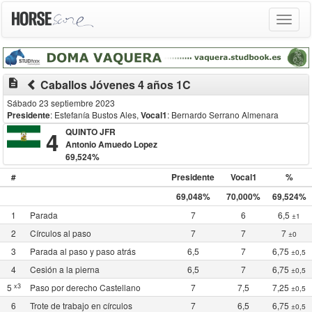
Toggle
navigat
description
Caballos Jóvenes 4 años 1C
Sábado 23 septiembre 2023
Presidente
: Estefanía Bustos Ales
,
Vocal1
: Bernardo Serrano Almenara
4
QUINTO JFR
Antonio Amuedo Lopez
69,524%
#
Presidente
Vocal1
%
69,048%
70,000%
69,524%
1
Parada
7
6
6,5
±1
2
Círculos al paso
7
7
7
±0
3
Parada al paso y paso atrás
6,5
7
6,75
±0,5
4
Cesión a la pierna
6,5
7
6,75
±0,5
x3
5
Paso por derecho Castellano
7
7,5
7,25
±0,5
6
Trote de trabajo en círculos
7
6,5
6,75
±0,5