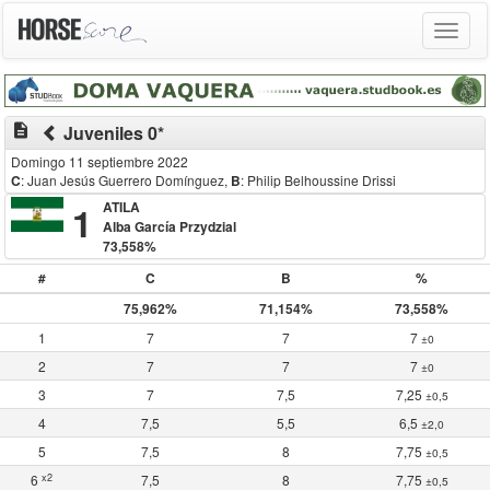
Toggle
navigat
description
Juveniles 0*
Domingo 11 septiembre 2022
C
: Juan Jesús Guerrero Domínguez
,
B
: Philip Belhoussine Drissi
1
ATILA
Alba García Przydzial
73,558%
#
C
B
%
75,962%
71,154%
73,558%
1
7
7
7
±0
2
7
7
7
±0
3
7
7,5
7,25
±0,5
4
7,5
5,5
6,5
±2,0
5
7,5
8
7,75
±0,5
x2
6
7,5
8
7,75
±0,5