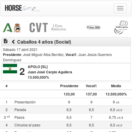
Toggle
navigat
description
Caballos 4 años (Social)
Sábado 17 abril 2021
Presidente
: José Miguel Alba Benítez
,
Vocal1
: Juan Jesús Guerrero
Domínguez
2
APOLO [SL]
Juan José Carpio Aguilera
13.500,000%
#
Presidente
Vocal1
Media
133,00
137,00
13.500,000%
1
Presentación
9
9
9
±0
2
Parada
6,5
6,5
6,5
±0,0
x3
3
Pasos
6,5
7
6,75
±0,5
4
Círculos al paso
6,5
6,5
6,5
±0,0