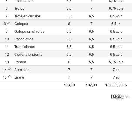
5
Pasos atrás
6,5
7
6,75
±0,5
6
Trotes
6,5
7
6,75
±0,5
7
Trote en círculos
6,5
6,5
6,5
±0,0
x2
8
Galopes
6
7
6,5
±1
9
Galope en círculos
6,5
6,5
6,5
±0,0
10
Pasos atrás
6,5
6,5
6,5
±0,0
11
Transiciones
6,5
6,5
6,5
±0,0
12
Ceder a la pierna
6,5
6,5
6,5
±0,0
13
Parada
6
5,5
5,75
±0,5
x2
14
Sumisión
7
7
7
±0
x2
15
Jinete
7
7
7
±0
133,00
137,00
13.500,000%