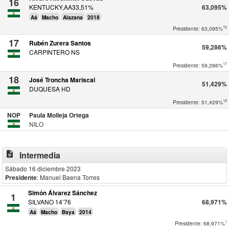
16
KENTUCKY,AA33,51%
63,095%
Aá
Macho
Alazana
2018
16
Presidente: 63,095%
17
Rubén Zurera Santos
59,286%
CARPINTERO NS
17
Presidente: 59,286%
18
José Troncha Mariscal
51,429%
DUQUESA HD
18
Presidente: 51,429%
NOP
Paula Molleja Ortega
NILO
description
Intermedia
Sábado 16 diciembre 2023
Presidente
: Manuel Baena Torres
Simón Álvarez Sánchez
1
SILVANO 14’76
68,971%
Aá
Macho
Baya
2014
1
Presidente: 68,971%