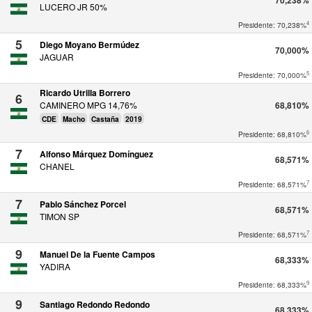
70,238%
LUCERO JR 50%
4
Presidente: 70,238%
5
Diego Moyano Bermúdez
70,000%
JAGUAR
5
Presidente: 70,000%
Ricardo Utrilla Borrero
6
CAMINERO MPG 14,76%
68,810%
CDE
Macho
Castaña
2019
6
Presidente: 68,810%
7
Alfonso Márquez Domínguez
68,571%
CHANEL
7
Presidente: 68,571%
7
Pablo Sánchez Porcel
68,571%
TIMON SP
7
Presidente: 68,571%
9
Manuel De la Fuente Campos
68,333%
YADIRA
9
Presidente: 68,333%
9
Santiago Redondo Redondo
68,333%