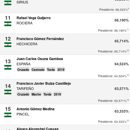
SIRIUS
9
Presidente: 68,333%
11
Rafael Vega Guijarro
66,190%
ROCIERA
11
Presidente: 66,190%
12
Francisco Gómez Fernández
65,714%
HECHICERA
12
Presidente: 65,714%
Juan Carlos Osuna Gamboa
13
ESPAÑA
64,524%
Cruzado
Castrado
Torda
2019
13
Presidente: 64,524%
Francisco Javier Buiza Castillejo
14
TARIFEÑO
63,571%
Cruzado
Macho
Torda
2019
14
Presidente: 63,571%
15
Antonio Gómez Medina
63,333%
PINCEL
15
Presidente: 63,333%
Alvaro Alconchel Cuevas