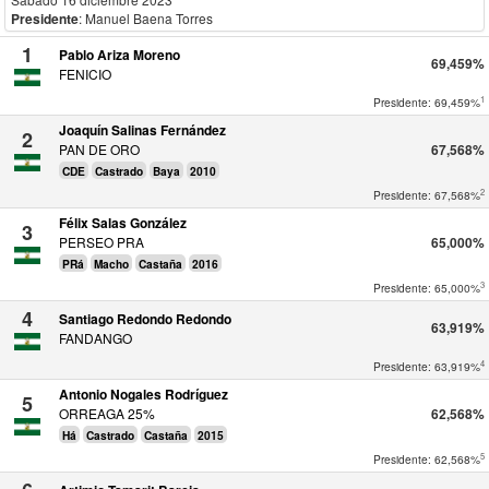
Presidente
: Manuel Baena Torres
1
Pablo Ariza Moreno
69,459%
FENICIO
1
Presidente: 69,459%
Joaquín Salinas Fernández
2
PAN DE ORO
67,568%
CDE
Castrado
Baya
2010
2
Presidente: 67,568%
Félix Salas González
3
PERSEO PRA
65,000%
PRá
Macho
Castaña
2016
3
Presidente: 65,000%
4
Santiago Redondo Redondo
63,919%
FANDANGO
4
Presidente: 63,919%
Antonio Nogales Rodríguez
5
ORREAGA 25%
62,568%
Há
Castrado
Castaña
2015
5
Presidente: 62,568%