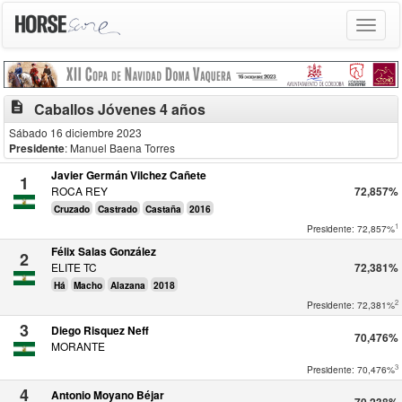
Toggle
navigat
description
Caballos Jóvenes 4 años
Sábado 16 diciembre 2023
Presidente
: Manuel Baena Torres
Javier Germán Vilchez Cañete
1
ROCA REY
72,857%
Cruzado
Castrado
Castaña
2016
1
Presidente: 72,857%
Félix Salas González
2
ELITE TC
72,381%
Há
Macho
Alazana
2018
2
Presidente: 72,381%
3
Diego Risquez Neff
70,476%
MORANTE
3
Presidente: 70,476%
4
Antonio Moyano Béjar