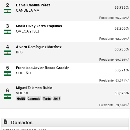
2
Daniel Castilla Pérez
65,735%
CANDELA MM
2
Presidente: 65,735%
3
María Divay Zarza Esquinas
62,206%
OMEGA 2 [SL]
3
Presidente: 62,206%
4
Álvaro Domínguez Martínez
60,735%
IRIS
4
Presidente: 60,735%
5
Francisco Javier Rosas Gracián
53,971%
SUREÑO
5
Presidente: 53,971%
Miguel Zalamea Rubio
6
VODKA
53,676%
HANN
Castrado
Torda
2017
6
Presidente: 53,676%
description
Domados
Sábado 16 diciembre 2023