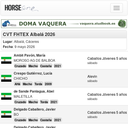
Toggle
navigat
CVT FHTEX Albalá 2026
Lugar
: Albalá, Cáceres
Fecha
: 9 mayo 2026
Ambit Pavón, María
Caballos Jóvenes 5 años
MOROSO AG DE BALBOA
sábado
Cruzado
Macho
Castaña
2021
Crespo Gutiérrez, Lucía
Alevin
CHICHO
sábado
AHá
Macho
Torda
2009
de Sande Paniagua, Abel
Caballos Jóvenes 5 años
MALETILLA
sábado
Cruzado
Macho
Torda
2021
Delgado Caballero, Javier
Caballos Jóvenes 5 años
BO
sábado
Cruzado
Macho
Castaña
2021
Delgado Caballero, Javier