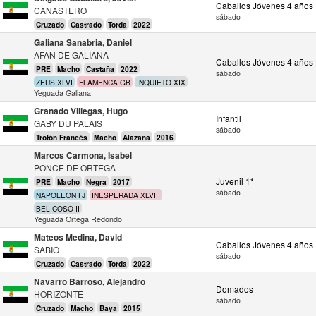
Caballos Jóvenes 4 años
CANASTERO
sábado
Cruzado
Castrado
Torda
2022
Galiana Sanabria, Daniel
AFAN DE GALIANA
Caballos Jóvenes 4 años
PRE
Macho
Castaña
2022
sábado
ZEUS XLVI
FLAMENCA GB
INQUIETO XIX
Yeguada Galiana
Granado Villegas, Hugo
Infantil
GABY DU PALAIS
sábado
Trotón Francés
Macho
Alazana
2016
Marcos Carmona, Isabel
PONCE DE ORTEGA
Juvenil 1*
PRE
Macho
Negra
2017
sábado
NAPOLEON FJ
INESPERADA XLVIII
BELICOSO II
Yeguada Ortega Redondo
Mateos Medina, David
Caballos Jóvenes 4 años
SABIO
sábado
Cruzado
Castrado
Torda
2022
Navarro Barroso, Alejandro
Domados
HORIZONTE
sábado
Cruzado
Macho
Baya
2015