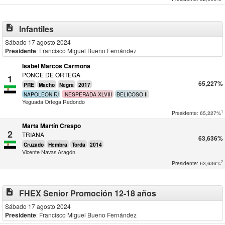
description
Infantiles
Sábado 17 agosto 2024
Presidente
: Francisco Miguel Bueno Fernández
Isabel Marcos Carmona
PONCE DE ORTEGA
1
65,227%
PRE
Macho
Negra
2017
NAPOLEON FJ
INESPERADA XLVIII
BELICOSO II
Yeguada Ortega Redondo
1
Presidente: 65,227%
Marta Martín Crespo
2
TRIANA
63,636%
Cruzado
Hembra
Torda
2014
Vicente Navas Aragón
2
Presidente: 63,636%
description
FHEX Senior Promoción 12-18 años
Sábado 17 agosto 2024
Presidente
: Francisco Miguel Bueno Fernández