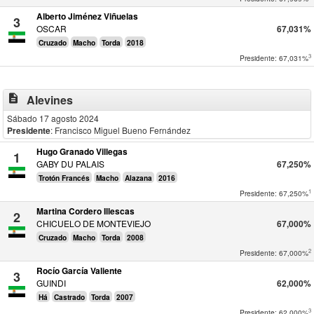
Alberto Jiménez Viñuelas
3
OSCAR
67,031%
Cruzado
Macho
Torda
2018
3
Presidente: 67,031%
description
Alevines
Sábado 17 agosto 2024
Presidente
: Francisco Miguel Bueno Fernández
Hugo Granado Villegas
1
GABY DU PALAIS
67,250%
Trotón Francés
Macho
Alazana
2016
1
Presidente: 67,250%
Martina Cordero Illescas
2
CHICUELO DE MONTEVIEJO
67,000%
Cruzado
Macho
Torda
2008
2
Presidente: 67,000%
Rocío García Valiente
3
GUINDI
62,000%
Há
Castrado
Torda
2007
3
Presidente: 62,000%