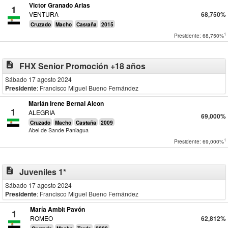
Victor Granado Arias
1
VENTURA
68,750%
Cruzado
Macho
Castaña
2015
1
Presidente: 68,750%
description
FHX Senior Promoción +18 años
Sábado 17 agosto 2024
Presidente
: Francisco Miguel Bueno Fernández
Marián Irene Bernal Alcon
1
ALEGRIA
69,000%
Cruzado
Macho
Castaña
2009
Abel de Sande Paniagua
1
Presidente: 69,000%
description
Juveniles 1*
Sábado 17 agosto 2024
Presidente
: Francisco Miguel Bueno Fernández
María Ambit Pavón
1
ROMEO
62,812%