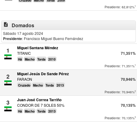
Cruzado
Macho
Torda
2009
1
Presidente: 62,812%
description
Domados
Sábado 17 agosto 2024
Presidente
: Francisco Miguel Bueno Fernández
Miguel Santana Méndez
1
TITANIC
71,351%
Há
Macho
Torda
2010
1
Presidente: 71,351%
Miguel Jesús De Sande Pérez
2
FARAON
70,946%
Cruzado
Macho
Torda
2013
2
Presidente: 70,946%
Juan José Correa Tarriño
3
CONDOR DE 7 SOLES 50%
70,135%
Há
Macho
Torda
2013
3
Presidente: 70,135%