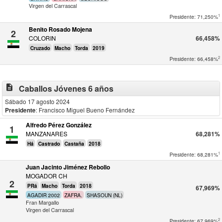
Virgen del Carrascal
1
Presidente: 71,250%
Benito Rosado Mojena
2
COLORIN
66,458%
Cruzado
Macho
Torda
2019
2
Presidente: 66,458%
description
Caballos Jóvenes 6 años
Sábado 17 agosto 2024
Presidente
: Francisco Miguel Bueno Fernández
Alfredo Pérez González
1
MANZANARES
68,281%
Há
Castrado
Castaña
2018
1
Presidente: 68,281%
Juan Jacinto Jiménez Rebollo
MOGADOR CH
2
PRá
Macho
Torda
2018
67,969%
AGADIR 2002
ZAFRA.
SHASOUN (NL)
Fran Margallo
Virgen del Carrascal
2
Presidente: 67,969%