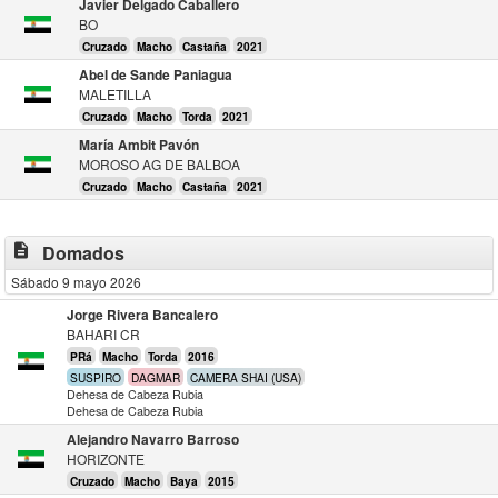
Javier Delgado Caballero
BO
Cruzado
Macho
Castaña
2021
Abel de Sande Paniagua
MALETILLA
Cruzado
Macho
Torda
2021
María Ambit Pavón
MOROSO AG DE BALBOA
Cruzado
Macho
Castaña
2021
description
Domados
Sábado 9 mayo 2026
Jorge Rivera Bancalero
BAHARI CR
PRá
Macho
Torda
2016
SUSPIRO
DAGMAR
CAMERA SHAI (USA)
Dehesa de Cabeza Rubia
Dehesa de Cabeza Rubia
Alejandro Navarro Barroso
HORIZONTE
Cruzado
Macho
Baya
2015