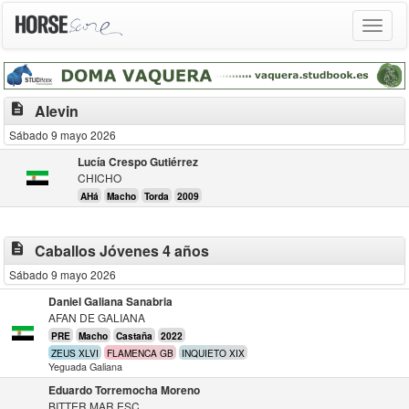
Toggle
navigat
description
Alevin
Sábado 9 mayo 2026
Lucía Crespo Gutiérrez
CHICHO
AHá
Macho
Torda
2009
description
Caballos Jóvenes 4 años
Sábado 9 mayo 2026
Daniel Galiana Sanabria
AFAN DE GALIANA
PRE
Macho
Castaña
2022
ZEUS XLVI
FLAMENCA GB
INQUIETO XIX
Yeguada Galiana
Eduardo Torremocha Moreno
BITTER MAR ESC