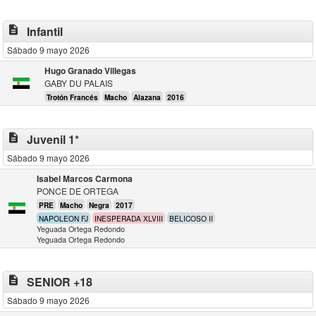
description
Infantil
Sábado 9 mayo 2026
Hugo Granado Villegas
GABY DU PALAIS
Trotón Francés
Macho
Alazana
2016
description
Juvenil 1*
Sábado 9 mayo 2026
Isabel Marcos Carmona
PONCE DE ORTEGA
PRE
Macho
Negra
2017
NAPOLEON FJ
INESPERADA XLVIII
BELICOSO II
Yeguada Ortega Redondo
Yeguada Ortega Redondo
description
SENIOR +18
Sábado 9 mayo 2026