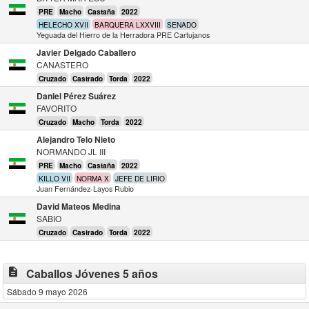
PRE
Macho
Castaña
2022
HELECHO XVII
BARQUERA LXXVIII
SENADO
Yeguada del Hierro de la Herradora PRE Cartujanos
Javier Delgado Caballero
CANASTERO
Cruzado
Castrado
Torda
2022
Daniel Pérez Suárez
FAVORITO
Cruzado
Macho
Torda
2022
Alejandro Telo Nieto
NORMANDO JL III
PRE
Macho
Castaña
2022
KILLO VII
NORMA X
JEFE DE LIRIO
Juan Fernández-Layos Rubio
David Mateos Medina
SABIO
Cruzado
Castrado
Torda
2022
description
Caballos Jóvenes 5 años
Sábado 9 mayo 2026